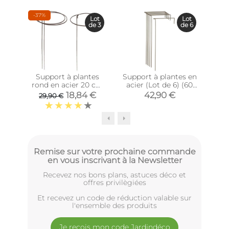
-37%
Lot
Lot
de 3
de 6
Support à plantes
Support à plantes en
Sup
rond en acier 20 cm
acier (Lot de 6) (60
aci
(Lot de 3)
cm)
18,84 €
42,90 €
29,90 €
Remise sur votre prochaine commande
en vous inscrivant à la Newsletter
Recevez nos bons plans, astuces déco et
offres privilègiées
Et recevez un code de réduction valable sur
l'ensemble des produits
Je reçois mon code Jardindéco