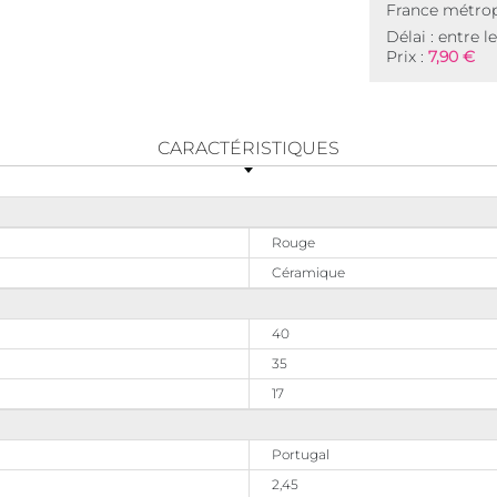
France métrop
Délai : entre l
Prix :
7,90 €
CARACTÉRISTIQUES
Rouge
Céramique
40
35
17
Portugal
2,45