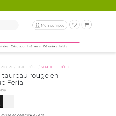
Mon compte
a table
Décoration intérieure
Détente et loisirs
ÉRIEURE
OBJET DÉCO
STATUETTE DÉCO
e taureau rouge en
e Feria
109
u rouge en céramique Feria