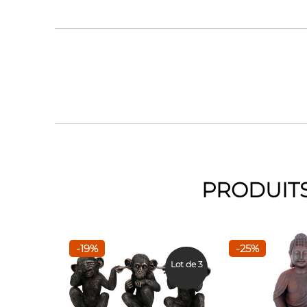
PRODUITS
-19%
-25%
Lot de 3