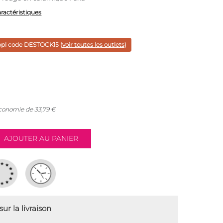
aractéristiques
ppl code
DESTOCK15
(
voir toutes les outlets
)
économie de
33,79
€
ur la livraison