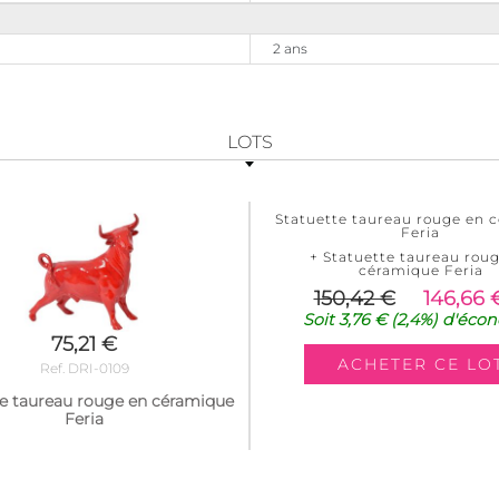
2 ans
LOTS
Statuette taureau rouge en 
Feria
+ Statuette taureau rou
céramique Feria
150,42 €
146,66 
Soit
3,76 €
(2,4%)
d'écon
75,21 €
Ref. DRI-0109
te taureau rouge en céramique
Feria