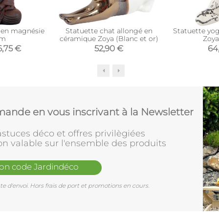
 en magnésie
Statuette chat allongé en
Statuette yo
cm
céramique Zoya (Blanc et or)
6,75 €
52,90 €
64
ande en vous inscrivant à la Newsletter
stuces déco et offres privilègiées
on valable sur l'ensemble des produits
mon code Jardindéco
e d'envoi. Hors frais de port et promotions en cours.