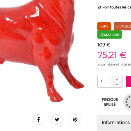
voir toutes les c
-31%
-15% su
Disponible
109 €
75,21 €
Vous réalisez une 
Informations s