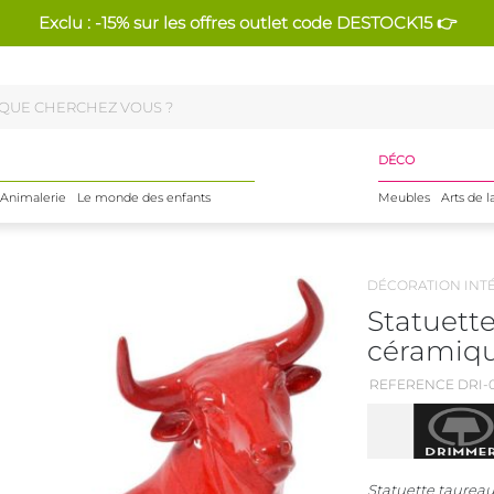
Exclu : -15% sur les offres outlet code DESTOCK15 👉
DÉCO
Animalerie
Le monde des enfants
Meubles
Arts de l
DÉCORATION INT
Statuett
céramiqu
REFERENCE DRI-0
Statuette taurea