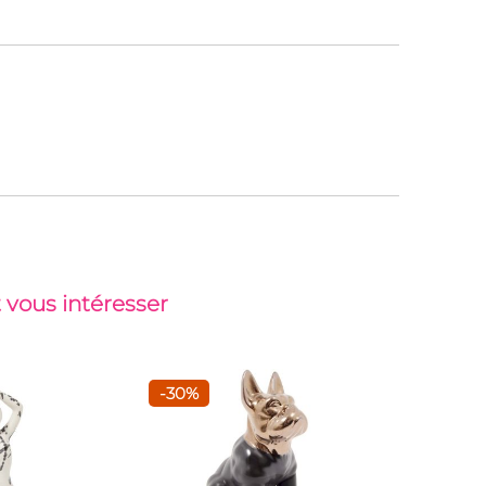
 vous intéresser
-30%
-26%