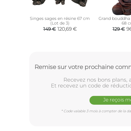
Singes sages en résine 67 cm
Grand bouddha
(Lot de 3)
68 
120,69 €
9
149 €
129 €
Remise sur votre prochaine comm
Recevez nos bons plans, a
Et recevez un code de réducti
Je reçois 
* Code valable 3 mois à compter de la dat