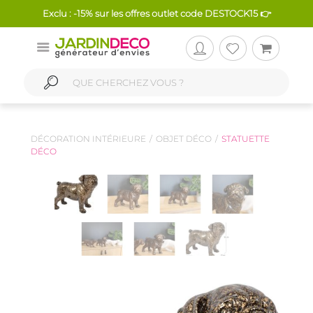
Exclu : -15% sur les offres outlet code DESTOCK15 👉
DÉCORATION INTÉRIEURE
OBJET DÉCO
STATUETTE
DÉCO