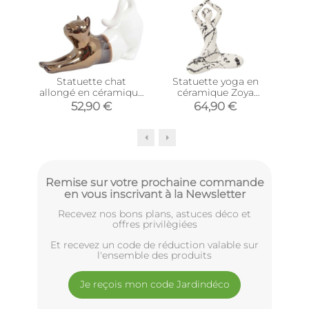
Statuette chat
Statuette yoga en
S
allongé en céramique
céramique Zoya
b
Zoya (Blanc et or)
splash
céra
52,90 €
64,90 €
7
Remise sur votre prochaine commande
en vous inscrivant à la Newsletter
Recevez nos bons plans, astuces déco et
offres privilègiées
Et recevez un code de réduction valable sur
l'ensemble des produits
Je reçois mon code Jardindéco