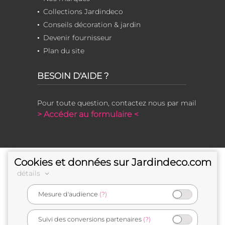
Collections Jardindeco
Conseils décoration & jardin
Devenir fournisseur
Plan du site
BESOIN D'AIDE ?
Pour toute question, contactez nous par mail
> Accéder au formulaire <
Cookies et données sur Jardindeco.com
détails
Mesure d'audience
(?)
e-commerçant français
Suivi des conversions partenaires
(?)