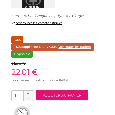
Statuette bouledogue en polyrésine Giorgia
voir toutes les caractéristiques
-31%
-15% suppl code
DESTOCK15
(
voir toutes les outlets
)
Disponible
31,90 €
22,01 €
Vous réalisez une économie de
9,89
€