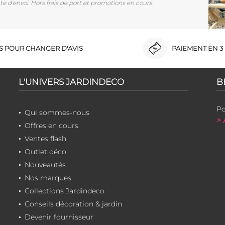
e d'envoi. Hors frais de port et promotions en cours.
RS POUR CHANGER D'AVIS
PAIEMENT EN 3 
L'UNIVERS JARDINDECO
B
Po
Qui sommes-nous
> 
Offres en cours
Ventes flash
Outlet déco
Nouveautés
Nos marques
Collections Jardindeco
Conseils décoration & jardin
Devenir fournisseur