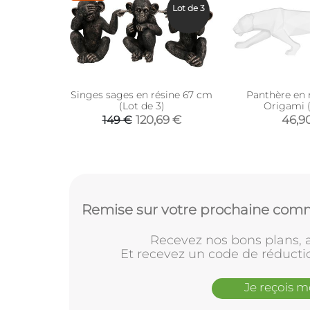
Lot de 3
Singes sages en résine 67 cm
Panthère en 
(Lot de 3)
Origami 
120,69 €
46,9
149 €
Remise sur votre prochaine comm
Recevez nos bons plans, a
Et recevez un code de réducti
Je reçois 