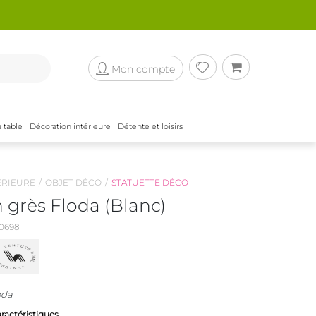
Mon compte
a table
Décoration intérieure
Détente et loisirs
ÉRIEURE
OBJET DÉCO
STATUETTE DÉCO
 grès Floda (Blanc)
0698
oda
aractéristiques