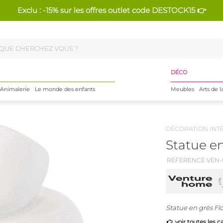
Exclu : -15% sur les offres outlet code DESTOCK15 👉
DÉCO
Animalerie
Le monde des enfants
Meubles
Arts de l
DÉCORATION INT
Statue en
REFERENCE VEN-
Statue en grès Fl
voir toutes les c