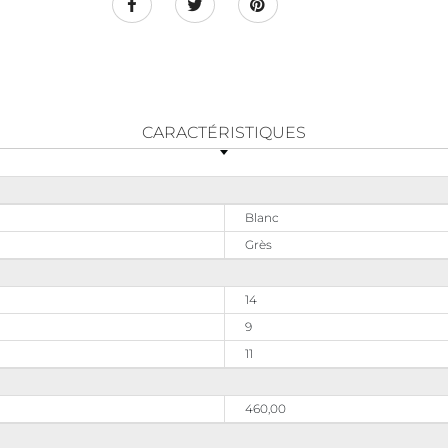
CARACTÉRISTIQUES
Blanc
Grès
14
9
11
460,00