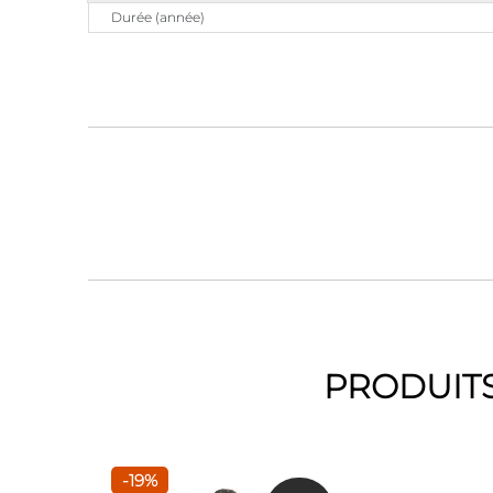
Durée (année)
PRODUITS
-19%