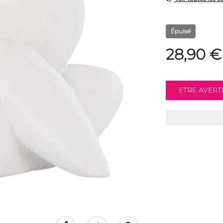
Épuisé
28,90 €