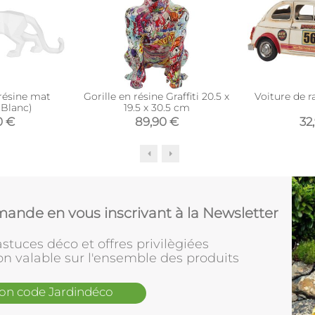
résine mat
Gorille en résine Graffiti 20.5 x
Voiture de r
(Blanc)
19.5 x 30.5 cm
0 €
89,90 €
32
ande en vous inscrivant à la Newsletter
stuces déco et offres privilègiées
on valable sur l'ensemble des produits
mon code Jardindéco