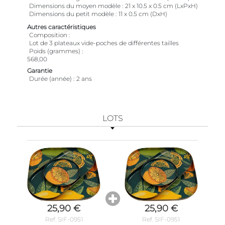
Dimensions du moyen modèle
21 x 10.5 x 0.5 cm (LxPxH)
Dimensions du petit modèle
11 x 0.5 cm (DxH)
Autres caractéristiques
Composition
Lot de 3 plateaux vide-poches de différentes tailles
Poids (grammes)
568,00
Garantie
Durée (année)
2 ans
LOTS
25,90 €
25,90 €
Ref. SIF-0951
Ref. SIF-0951