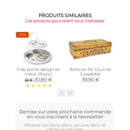
PRODUITS SIMILAIRES
Ces produits pourraient vous intéresser
-35%
Vide poche design en
Boîte en fer Courrier
métal (Blanc)
à expédier
té
20,80 €
39,90 €
32 €
Remise sur votre prochaine commande
en vous inscrivant à la Newsletter
Recevez nos bons plans, astuces déco et
offres privilègiées