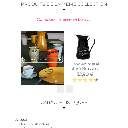
PRODUITS DE LA MÊME COLLECTION
Collection Brasserie bistrot
Top vente
Broc en métal
Set 4
coloré Brasserie-
Brasseri
Bistrot (Noir)
(Lot 
32,90 €
29,
CARACTÉRISTIQUES
Aspect
Coloris
Multicolore