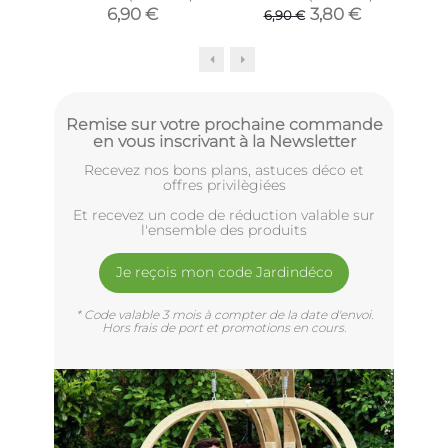
(Anthracite)
(Gris clair)
6,90 €
3,80 €
6,90 €
Remise sur votre prochaine commande
en vous inscrivant à la Newsletter
Recevez nos bons plans, astuces déco et
offres privilègiées
Et recevez un code de réduction valable sur
l'ensemble des produits
Je reçois mon code Jardindéco
* Code valable 3 mois à compter de la date d'envoi.
Hors frais de port et promotions en cours.