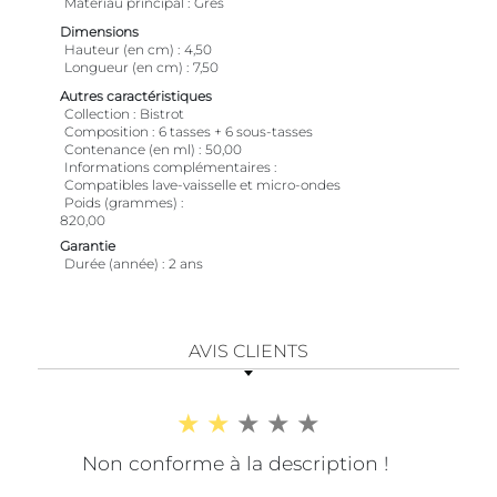
Matériau principal
Grès
Dimensions
Hauteur (en cm)
4,50
Longueur (en cm)
7,50
Autres caractéristiques
Collection
Bistrot
Composition
6 tasses + 6 sous-tasses
Contenance (en ml)
50,00
Informations complémentaires
Compatibles lave-vaisselle et micro-ondes
Poids (grammes)
820,00
Garantie
Durée (année)
2 ans
AVIS CLIENTS
Non conforme à la description !