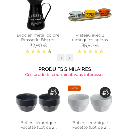
Top 
Broc en métal coloré
Plateau avec 3
Set 
Brasserie-Bistrot
ramequins apéros
bi
(Noir)
32,90 €
35,90 €
PRODUITS SIMILAIRES
Ces produits pourraient vous intéresser
-45%
-38
Lot
Lot
de 2
de 2
Bol en céramique
Bol en céramique
Facette (Lot de 2)
Facette (Lot de 2)
po