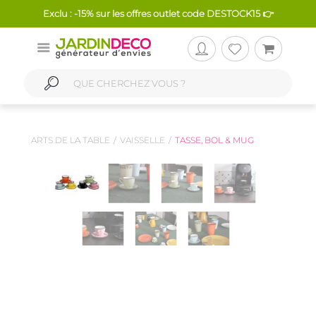
Exclu : -15% sur les offres outlet code DESTOCK15 👉
ARTS DE LA TABLE
VAISSELLE
TASSE, BOL & MUG