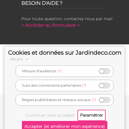
BESOIN D'AIDE ?
Pour toute question, contactez nous par mail
> Accéder au formulaire <
Cookies et données sur Jardindeco.com
détails
Mesure d'audience
(?)
e-commerçant français
Suivi des conversions partenaires
(?)
Régies publicitaires et réseaux sociaux
(?)
Conditions générales de vente