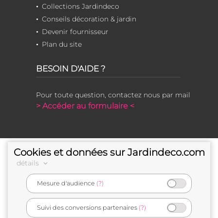
Collections Jardindeco
Conseils décoration & jardin
Devenir fournisseur
Plan du site
BESOIN D'AIDE ?
Pour toute question, contactez nous par mail
> Accéder au formulaire <
Cookies et données sur Jardindeco.com
détails
Mesure d'audience
(?)
e-commerçant français
Suivi des conversions partenaires
(?)