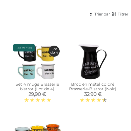
Trier par
Filtrer
Top ventes
Lot
de 4
Set 4 mugs Brasserie
Broc en métal coloré
bistrot (Lot de 4)
Brasserie-Bistrot (Noir)
29,90 €
32,90 €