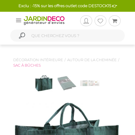
Exclu : -15% sur les offres outlet code DESTOCK15 👉
DÉCORATION INTÉRIEURE
AUTOUR DE LA CHEMINÉE
SAC À BÛCHES