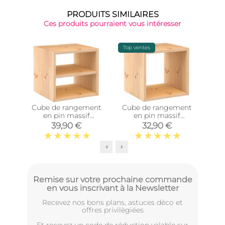
PRODUITS SIMILAIRES
Ces produits pourraient vous intéresser
Top ventes
-15%
Cube de rangement
Cube de rangement
Post
en pin massif
en pin massif
10
Dinamic (Tablette
Dinamic (Simple)
39,90 €
32,90 €
intermédiaire)
Remise sur votre prochaine commande
en vous inscrivant à la Newsletter
Recevez nos bons plans, astuces déco et
offres privilègiées