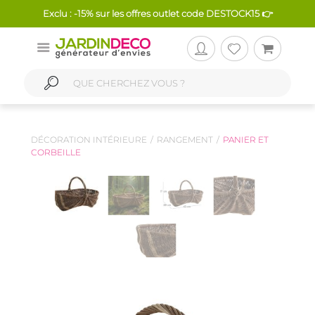
Exclu : -15% sur les offres outlet code DESTOCK15 👉
DÉCORATION INTÉRIEURE
RANGEMENT
PANIER ET
CORBEILLE