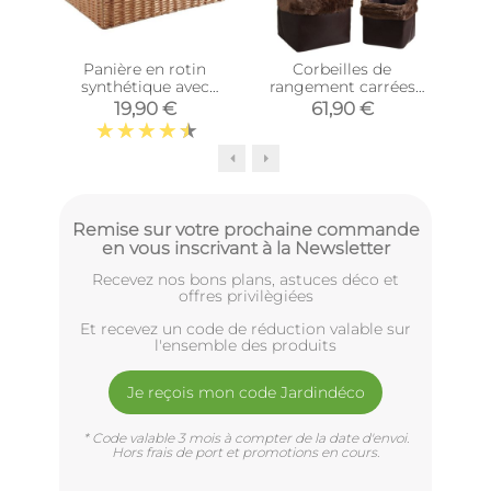
Panière en rotin
Corbeilles de
Co
synthétique avec
rangement carrées
mét
passe-main
avec fourrure
19,90 €
61,90 €
(Longueur 40cm)
synthétique (Lot de 3)
Remise sur votre prochaine commande
en vous inscrivant à la Newsletter
Recevez nos bons plans, astuces déco et
offres privilègiées
Et recevez un code de réduction valable sur
l'ensemble des produits
Je reçois mon code Jardindéco
* Code valable 3 mois à compter de la date d'envoi.
Hors frais de port et promotions en cours.