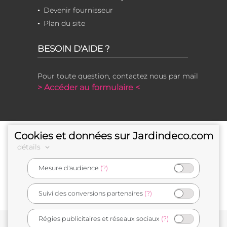
Devenir fournisseur
Plan du site
BESOIN D'AIDE ?
Pour toute question, contactez nous par mail
> Accéder au formulaire <
Cookies et données sur Jardindeco.com
détails
Mesure d'audience
(?)
e-commerçant français
Suivi des conversions partenaires
(?)
Régies publicitaires et réseaux sociaux
(?)