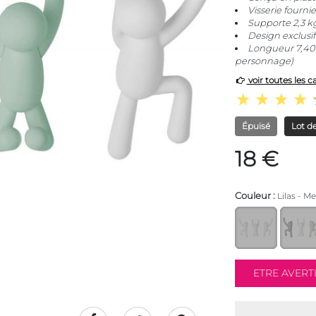
Visserie fourni
Supporte 2,3 k
Design exclusif
Longueur 7,40 
personnage)
voir toutes les c
Épuisé
Lot de
18 €
Couleur :
Lilas - M