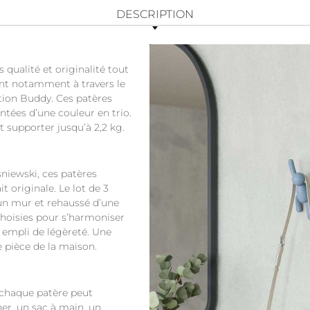
DESCRIPTION
 qualité et originalité tout
tent notamment à travers le
tion Buddy. Ces patères
tées d’une couleur en trio.
t supporter jusqu’à 2,2 kg.
niewski, ces patères
t originale. Le lot de 3
n mur et rehaussé d’une
choisies pour s’harmoniser
 empli de légèreté. Une
 pièce de la maison.
, chaque patère peut
her, un sac à main, un