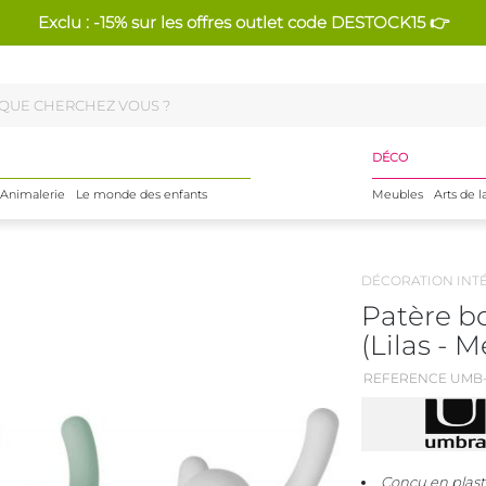
Exclu : -15% sur les offres outlet code DESTOCK15 👉
DÉCO
Animalerie
Le monde des enfants
Meubles
Arts de l
DÉCORATION INT
Patère b
(Lilas - 
REFERENCE UMB-
Conçu en plas