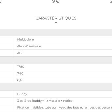
€
9 €
CARACTÉRISTIQUES
Multicolore
Alan Wisniewski
ABS
17,80
7,40
6,40
Buddy
3 patères Buddy + kit visserie + notice
Fixation invisible située au niveau des bras et jambes des perso