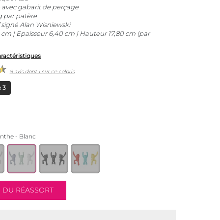
e avec gabarit de perçage
g par patère
 signé Alan Wisniewski
cm | Epaisseur 6,40 cm | Hauteur 17,80 cm (par
aractéristiques
9 avis dont 1 sur ce coloris
 3
enthe - Blanc