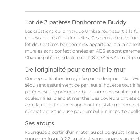
Lot de 3 patères Bonhomme Buddy
Les créations de la marque Umbra réunissent à la fois
en restant très fonctionnelles. Ces vertus se ressen
lot de 3 patères bonhommes appartenant à la collec
murales sont confectionnées en ABS et sont paremen
Chaque patère se décline en 17,8 x 7,4 x 6,4 cm et peu
De l’originalité pour embellir le mur
Conceptualisation imaginée par le designer Alan Wis
séduisent assurément de par leur silhouette tout à fai
patères Buddy présente 3 bonshommes escaladant u
couleur lilas, blanc et menthe. Ces couleurs ont été 
avec la déco, tout en y apposant un style moderne et
décoration astucieuse pour embellir n’importe quelle
Ses atouts
Fabriquée à partir d’un matériau solide qu’est l’ABS
supporter jusqu’à 2,2 kg. Ainsi, vous pouvez y accroc