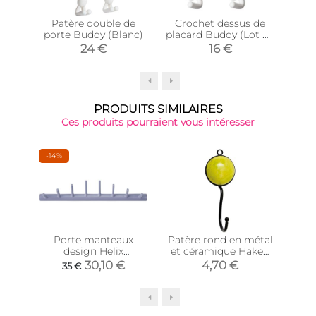
Patère double de
Crochet dessus de
porte Buddy (Blanc)
placard Buddy (Lot de
ca
2) (Blanc)
24 €
16 €
PRODUITS SIMILAIRES
Ces produits pourraient vous intéresser
-14%
-38
Porte manteaux
Patère rond en métal
Pa
design Helix
et céramique Haken
(Lavande)
(Jaune)
30,10 €
4,70 €
35 €