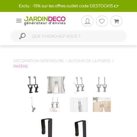
Exclu : -15% sur les offres outlet code DESTOCK15 👉
DÉCORATION INTÉRIEURE
AUTOUR DE LA PORTE
PATÈRE