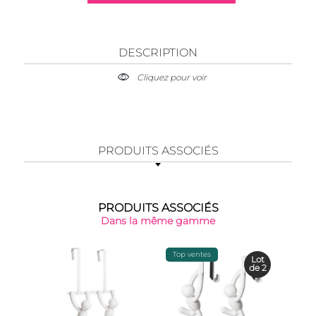
DESCRIPTION
Cliquez pour voir
PRODUITS ASSOCIÉS
PRODUITS ASSOCIÉS
Dans la même gamme
Top ventes
Top 
Lot
de 2