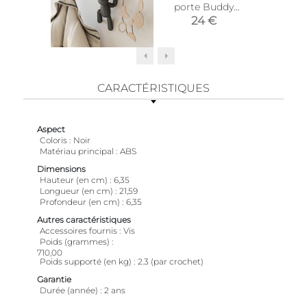
porte Buddy
caout
(Blanc)
Bu
24 €
9
CARACTÉRISTIQUES
Aspect
Coloris
Noir
Matériau principal
ABS
Dimensions
Hauteur (en cm)
6,35
Longueur (en cm)
21,59
Profondeur (en cm)
6,35
Autres caractéristiques
Accessoires fournis
Vis
Poids (grammes)
710,00
Poids supporté (en kg)
2.3 (par crochet)
Garantie
Durée (année)
2 ans