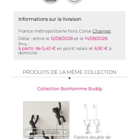
Informations sur la livraison
France métropolitaine hors Corse
Changer
Délai : entre le
12/08/2026
et le
14/08/2026
Prix :
à partir de 5,40 €
en point relais et
6,90 €
à
domicile
PRODUITS DE LA MÊME COLLECTION
Collection Bonhomme Buddy
Top vente
Patère double de
Cale p