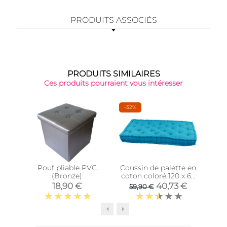
PRODUITS ASSOCIÉS
PRODUITS SIMILAIRES
Ces produits pourraient vous intéresser
-32%
-35
Pouf pliable PVC
Coussin de palette en
P
(Bronze)
coton coloré 120 x 60
exté
cm (Turquoise)
18,90 €
40,73 €
59,90 €