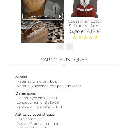
Coussin en coton
Porte 
Ski funny (Ours)
en fon
18,18 €
21,
24,90 €
CARACTÉRISTIQUES
Aspect
Matériau principal
bois
Matériaux secondaires
peau de vache
Dimensions
Hauteur (en cm)
50,00
Longueur (en cm)
69,00
Profondeur (en cm)
28,00
Autres caractéristiques
Livré monté
Oui
Pays de fabrication
Inde