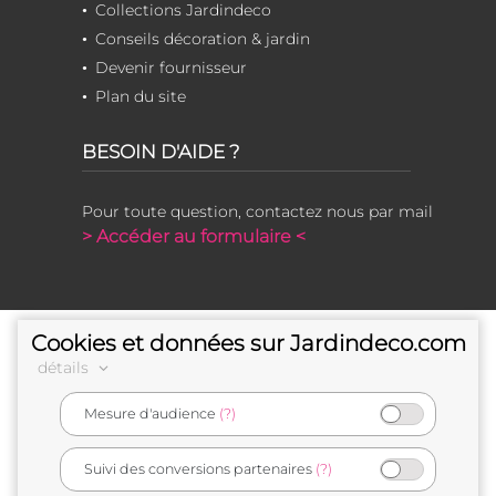
Collections Jardindeco
Conseils décoration & jardin
Devenir fournisseur
Plan du site
BESOIN D'AIDE ?
Pour toute question, contactez nous par mail
> Accéder au formulaire <
Cookies et données sur Jardindeco.com
détails
Mesure d'audience
(?)
e-commerçant français
Suivi des conversions partenaires
(?)