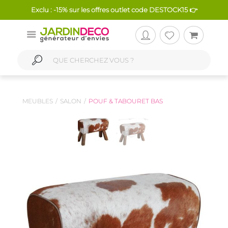
Exclu : -15% sur les offres outlet code DESTOCK15 👉
MEUBLES
SALON
POUF & TABOURET BAS