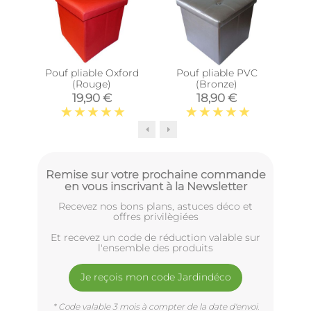
Pouf pliable Oxford
Pouf pliable PVC
Pou
(Rouge)
(Bronze)
vel
c
19,90 €
18,90 €
Remise sur votre prochaine commande
en vous inscrivant à la Newsletter
Recevez nos bons plans, astuces déco et
offres privilègiées
Et recevez un code de réduction valable sur
l'ensemble des produits
Je reçois mon code Jardindéco
* Code valable 3 mois à compter de la date d'envoi.