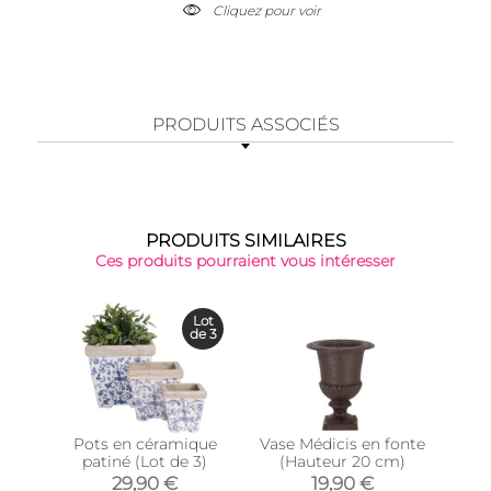
Cliquez pour voir
PRODUITS ASSOCIÉS
PRODUITS SIMILAIRES
Ces produits pourraient vous intéresser
Lot
de 3
Pots en céramique
Vase Médicis en fonte
Vase
patiné (Lot de 3)
(Hauteur 20 cm)
(
29,90 €
19,90 €