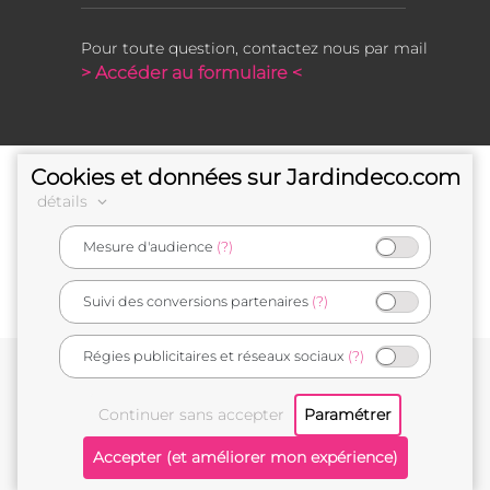
Pour toute question, contactez nous par mail
> Accéder au formulaire <
Cookies et données sur Jardindeco.com
détails
Mesure d'audience
(?)
e-commerçant français
Suivi des conversions partenaires
(?)
Régies publicitaires et réseaux sociaux
(?)
Conditions générales de vente
Mentions légales