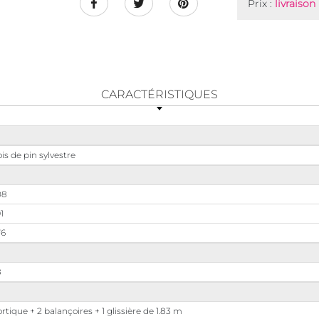
Prix :
livraison
CARACTÉRISTIQUES
is de pin sylvestre
08
1
76
8
rtique + 2 balançoires + 1 glissière de 1.83 m