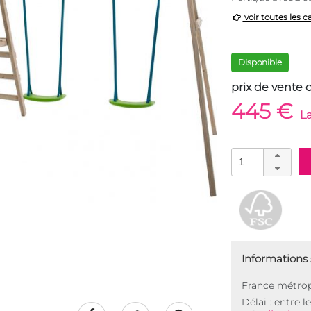
voir toutes les c
Disponible
prix de vente 
445 €
La
Informations s
France métrop
Délai : entre l