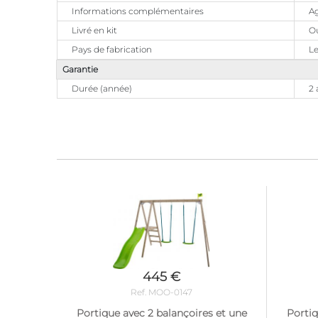
Informations complémentaires
Ag
Livré en kit
O
Pays de fabrication
Le
Garantie
Durée (année)
2 
445 €
Ref. MOO-0147
Portique avec 2 balançoires et une
Portiq