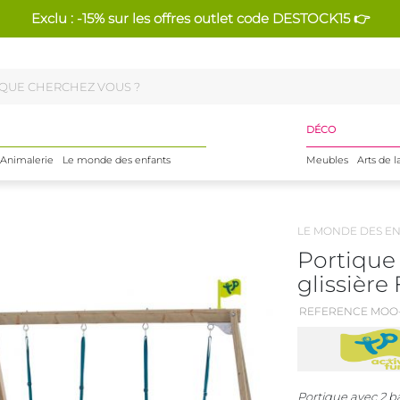
Exclu : -15% sur les offres outlet code DESTOCK15 👉
DÉCO
Animalerie
Le monde des enfants
Meubles
Arts de l
LE MONDE DES E
Portique 
glissière
REFERENCE MOO-
Portique avec 2 ba