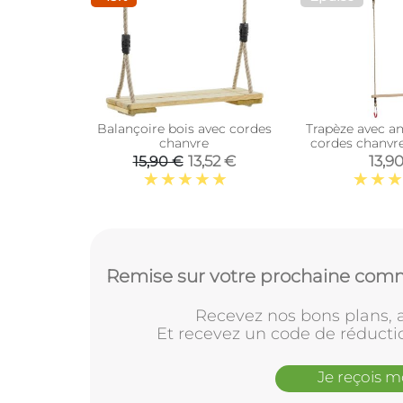
Balançoire bois avec cordes
Trapèze avec a
chanvre
cordes chanvr
chanvre syn
13,52 €
13,9
15,90 €
Remise sur votre prochaine comm
Recevez nos bons plans, a
Et recevez un code de réducti
Je reçois 