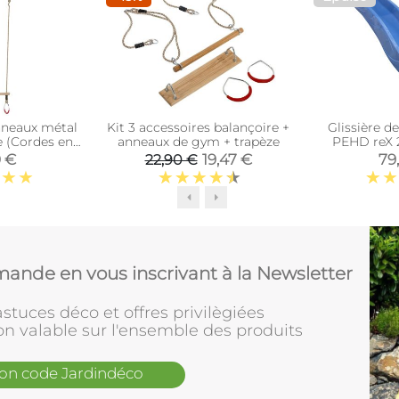
nneaux métal
Kit 3 accessoires balançoire +
Glissière 
e (Cordes en
anneaux de gym + trapèze
PEHD reX 
thétique)
0 €
19,47 €
79
22,90 €
ande en vous inscrivant à la Newsletter
stuces déco et offres privilègiées
on valable sur l'ensemble des produits
mon code Jardindéco