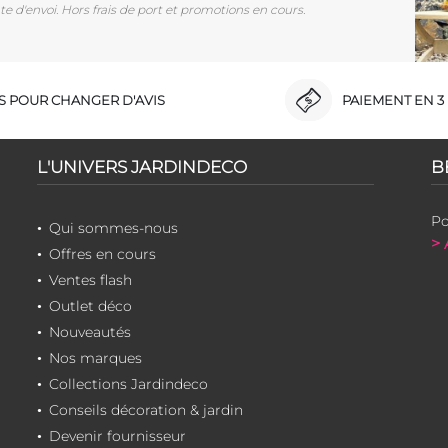
e d'envoi. Hors frais de port et promotions en cours.
RS POUR CHANGER D'AVIS
PAIEMENT EN 3 
L'UNIVERS JARDINDECO
B
Po
Qui sommes-nous
> 
Offres en cours
Ventes flash
Outlet déco
Nouveautés
Nos marques
Collections Jardindeco
Conseils décoration & jardin
Devenir fournisseur