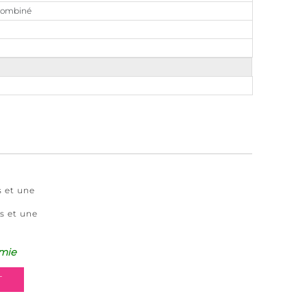
 combiné
s et une
s et une
mie