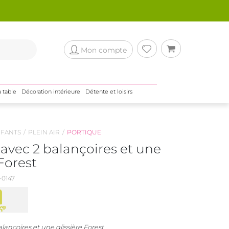
Mon compte
a table
Décoration intérieure
Détente et loisirs
NFANTS
PLEIN AIR
PORTIQUE
avec 2 balançoires et une
 Forest
0147
lançoires et une glissière Forest