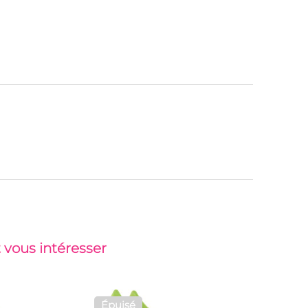
 vous intéresser
Épuisé
Top vent