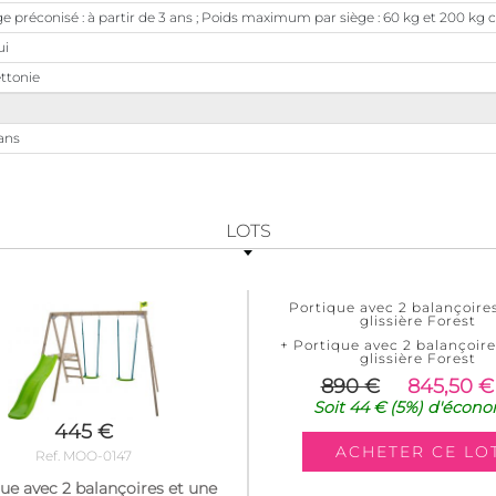
e préconisé : à partir de 3 ans ; Poids maximum par siège : 60 kg et 200 kg
ui
ttonie
ans
LOTS
Portique avec 2 balançoire
glissière Forest
+ Portique avec 2 balançoire
glissière Forest
890 €
845,50 €
Soit
44 €
(5%)
d'écono
445 €
Ref. MOO-0147
ue avec 2 balançoires et une