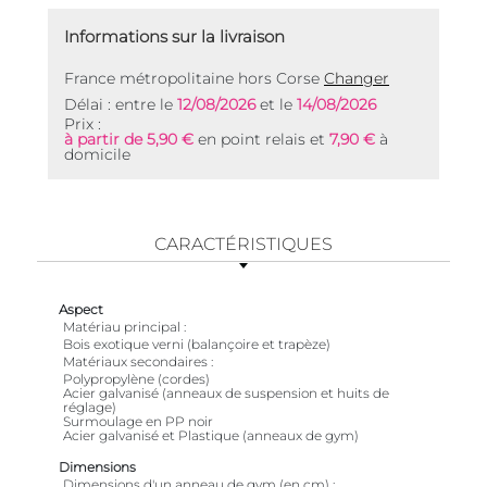
Informations sur la livraison
France métropolitaine hors Corse
Changer
Délai : entre le
12/08/2026
et le
14/08/2026
Prix :
à partir de 5,90 €
en point relais et
7,90 €
à
domicile
CARACTÉRISTIQUES
Aspect
Matériau principal
Bois exotique verni (balançoire et trapèze)
Matériaux secondaires
Polypropylène (cordes)
Acier galvanisé (anneaux de suspension et huits de
réglage)
Surmoulage en PP noir
Acier galvanisé et Plastique (anneaux de gym)
Dimensions
Dimensions d'un anneau de gym (en cm)