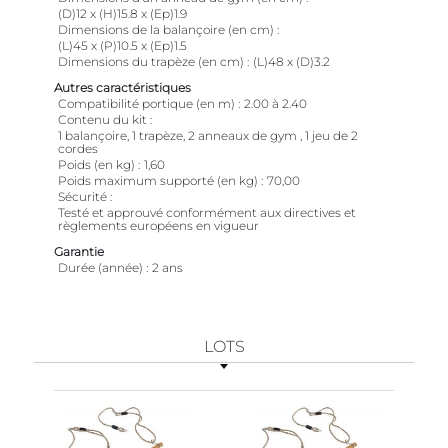
(D)12 x (H)15.8 x (Ep)1.9
Dimensions de la balançoire (en cm)
(L)45 x (P)10.5 x (Ep)1.5
Dimensions du trapèze (en cm)
(L)48 x (D)3.2
Autres caractéristiques
Compatibilité portique (en m)
2.00 à 2.40
Contenu du kit
1 balançoire, 1 trapèze, 2 anneaux de gym , 1 jeu de 2
cordes
Poids (en kg)
1,60
Poids maximum supporté (en kg)
70,00
Sécurité
Testé et approuvé conformément aux directives et
règlements européens en vigueur
Garantie
Durée (année)
2 ans
LOTS