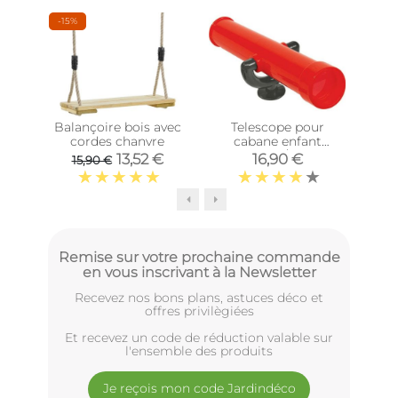
-15%
Balançoire bois avec
Telescope pour
Da
cordes chanvre
cabane enfant
pou
(Rouge/Gris)
13,52 €
16,90 €
15,90 €
Remise sur votre prochaine commande
en vous inscrivant à la Newsletter
Recevez nos bons plans, astuces déco et
offres privilègiées
Et recevez un code de réduction valable sur
l'ensemble des produits
Je reçois mon code Jardindéco