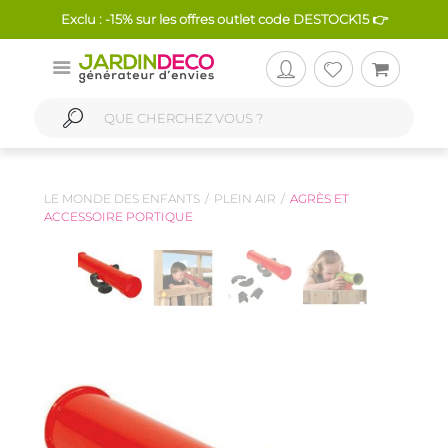
Exclu : -15% sur les offres outlet code DESTOCK15 👉
LE MONDE DES ENFANTS
PLEIN AIR
AGRÈS ET
ACCESSOIRE PORTIQUE