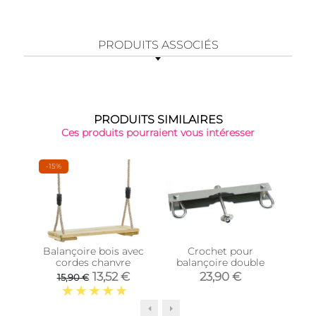
PRODUITS ASSOCIÉS
PRODUITS SIMILAIRES
Ces produits pourraient vous intéresser
-15%
Balançoire bois avec
Crochet pour
Da
cordes chanvre
balançoire double
pou
13,52 €
23,90 €
15,90 €