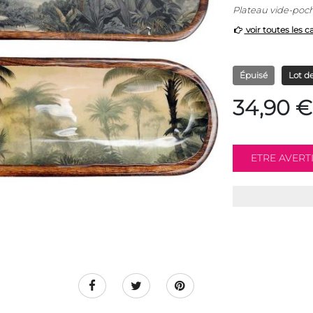
Plateau vide-poch
voir toutes les c
Épuisé
Lot de
34,90 €