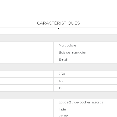
CARACTÉRISTIQUES
Multicolore
Bois de manguier
Email
2,30
45
13
Lot de 2 vide-poches assortis
Inde
471,00