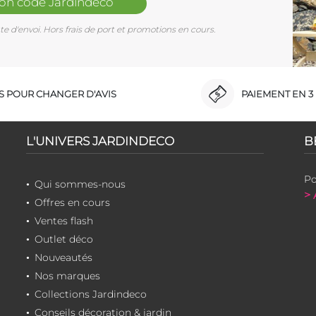
mon code Jardindéco
e d'envoi. Hors frais de port et promotions en cours.
RS POUR CHANGER D'AVIS
PAIEMENT EN 3 
L'UNIVERS JARDINDECO
B
Po
Qui sommes-nous
> 
Offres en cours
Ventes flash
Outlet déco
Nouveautés
Nos marques
Collections Jardindeco
Conseils décoration & jardin