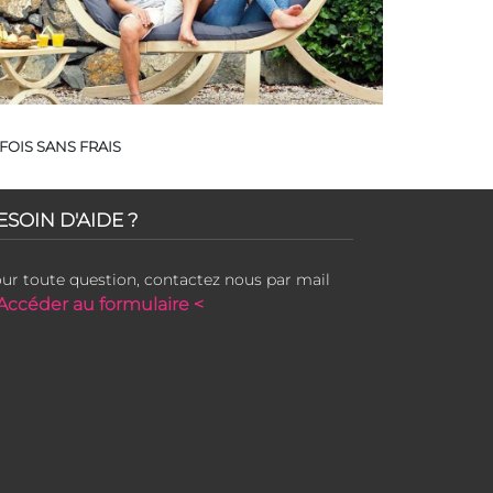
FOIS SANS FRAIS
ESOIN D'AIDE ?
ur toute question, contactez nous par mail
Accéder au formulaire <