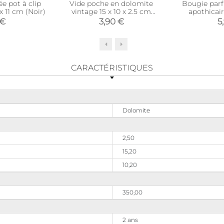
e pot à clip
Vide poche en dolomite
Bougie parf
x 11 cm (Noir)
vintage 15 x 10 x 2.5 cm
apothicair
(Modèle 3)
(Ca
 €
3,90 €
5
CARACTÉRISTIQUES
Dolomite
2,50
15,20
10,20
350,00
2 ans