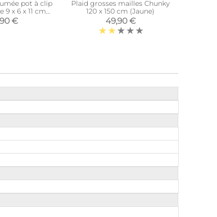
umée pot à clip
Plaid grosses mailles Chunky
Beurr
e 9 x 6 x 11 cm
120 x 150 cm (Jaune)
platea
nnelle)
(
,90 €
49,90 €