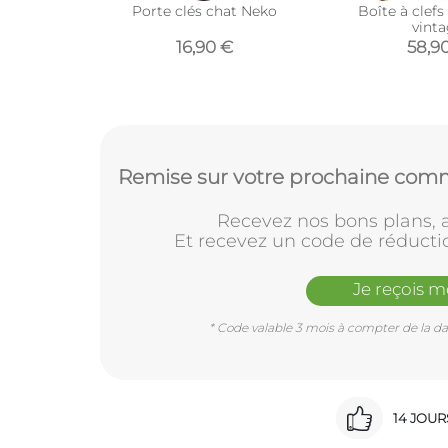
Porte clés chat Neko
Boîte à clefs
vint
16,90 €
58,9
Remise sur votre prochaine comm
Recevez nos bons plans, a
Et recevez un code de réducti
Je reçois 
* Code valable 3 mois à compter de la dat
14 JOU