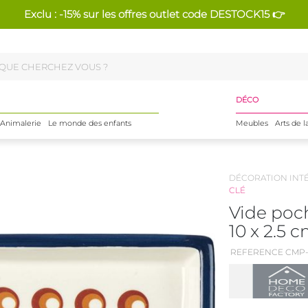
Exclu : -15% sur les offres outlet code DESTOCK15 👉
DÉCO
Animalerie
Le monde des enfants
Meubles
Arts de l
DÉCORATION INT
CLÉ
Vide poch
10 x 2.5 
REFERENCE CMP-