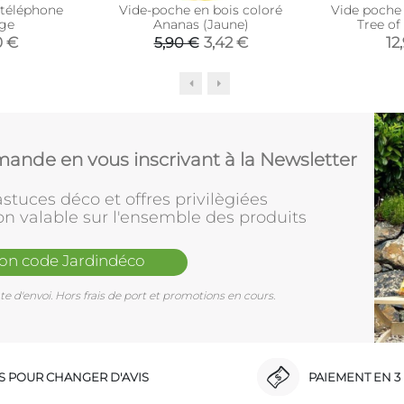
 téléphone
Vide-poche en bois coloré
Vide poche
age
Ananas (Jaune)
Tree of
0 €
3,42 €
12
5,90 €
ande en vous inscrivant à la Newsletter
stuces déco et offres privilègiées
on valable sur l'ensemble des produits
mon code Jardindéco
e d'envoi. Hors frais de port et promotions en cours.
RS POUR CHANGER D'AVIS
PAIEMENT EN 3 