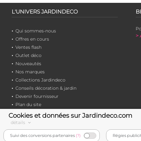
L'UNIVERS JARDINDECO
B
Po
Qui sommes-nous
> 
Offres en cours
Ventes flash
Outlet déco
Nouveautés
Nos marques
Collections Jardindeco
Conseils décoration & jardin
Devenir fournisseur
Plan du site
Cookies et données sur Jardindeco.com
détails
e-commerçant français
Suivi des conversions partenaires
(?)
Régies publici