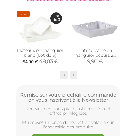
-26%
Lot
de 3
Plateaux en manguier
Plateau carré en
P
blanc (Lot de 3)
manguier coeurs 20
m
cm
48,03 €
9,90 €
64,90 €
Remise sur votre prochaine commande
en vous inscrivant à la Newsletter
Recevez nos bons plans, astuces déco et
offres privilègiées
Et recevez un code de réduction valable sur
l'ensemble des produits