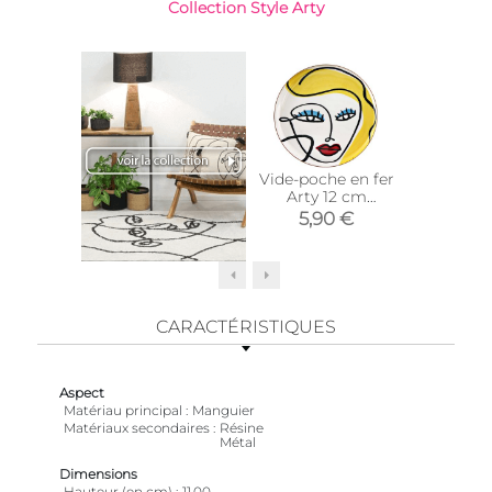
Collection Style Arty
Vide-poche en fer
Vide-poc
Arty 12 cm
Arty 
(Modèle 1)
(Modè
5,90 €
5,9
CARACTÉRISTIQUES
Aspect
Matériau principal
Manguier
Matériaux secondaires
Résine
Métal
Dimensions
Hauteur (en cm)
11,00