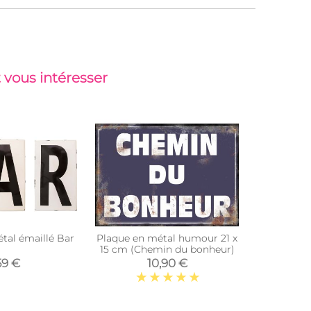
 vous intéresser
étal émaillé Bar
Plaque en métal humour 21 x
Plaque vin
15 cm (Chemin du bonheur)
28 
59 €
10,90 €