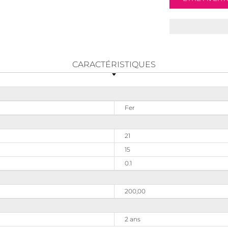
CARACTÉRISTIQUES
Fer
21
15
0.1
200,00
2 ans