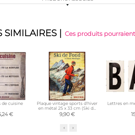
 SIMILAIRES
|
Ces produits pourraient
 de cuisine
Plaque vintage sports d'hiver
Lettres en m
en métal 25 x 33 cm (Ski de
fond)
6,24 €
9,90 €
1