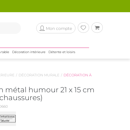
Mon compte
a table
Décoration intérieure
Détente et loisirs
ÉRIEURE
DÉCORATION MURALE
DÉCORATION À
n métal humour 21 x 15 cm
 chaussures)
0660