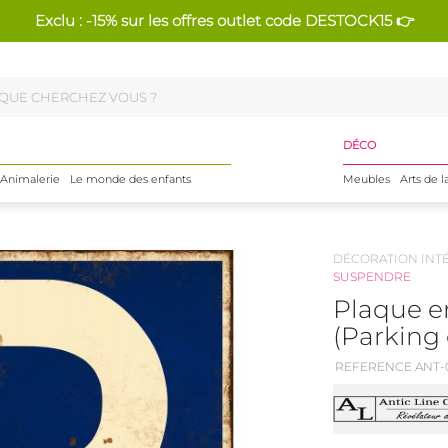
Exclu : -15% sur les offres outlet code DESTOCK15 👉
DÉCO
Animalerie
Le monde des enfants
Meubles
Arts de l
DÉCORATION INT
SUSPENDRE
Plaque e
(Parking
REFERENCE ANT-