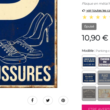
Plaque en métal 
voir toutes les c
Épuisé
10,90 €
Modèle :
Parking 