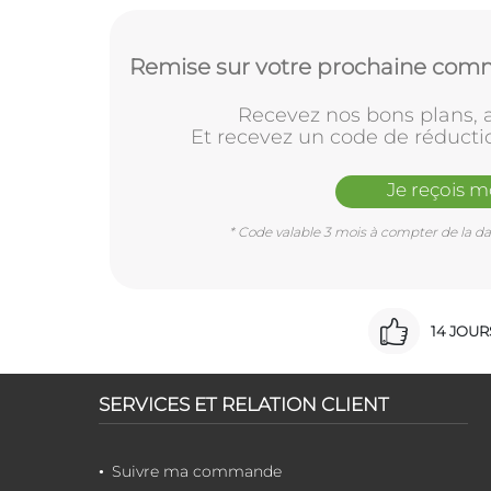
Remise sur votre prochaine comm
Recevez nos bons plans, a
Et recevez un code de réducti
Je reçois 
* Code valable 3 mois à compter de la dat
14 JOU
SERVICES ET RELATION CLIENT
Suivre ma commande