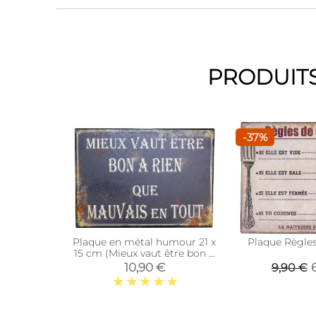
PRODUITS
-37%
Plaque en métal humour 21 x
Plaque Règles
15 cm (Mieux vaut être bon à
rien…)
10,90 €
9,90 €