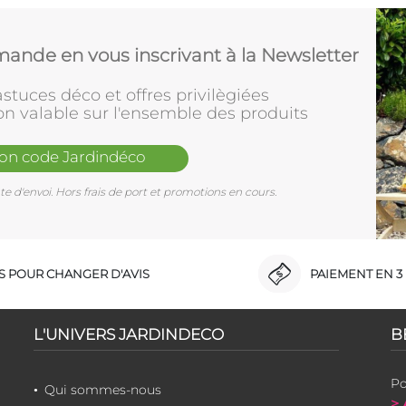
ande en vous inscrivant à la Newsletter
stuces déco et offres privilègiées
on valable sur l'ensemble des produits
mon code Jardindéco
e d'envoi. Hors frais de port et promotions en cours.
RS POUR CHANGER D'AVIS
PAIEMENT EN 3 
L'UNIVERS JARDINDECO
B
Po
Qui sommes-nous
> 