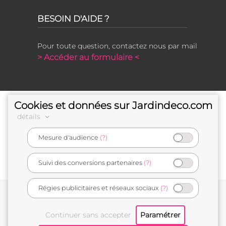
BESOIN D'AIDE ?
Pour toute question, contactez nous par mail
> Accéder au formulaire <
Cookies et données sur Jardindeco.com
détails
Mesure d'audience
(?)
e-commerçant français
Suivi des conversions partenaires
(?)
Régies publicitaires et réseaux sociaux
(?)