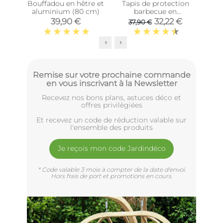
Bouffadou en hêtre et
Tapis de protection
Plan
aluminium (80 cm)
barbecue en
I
caoutchouc recyclé
BB
39,90 €
32,22 €
37,90 €
(150x90 cm)
Remise sur votre prochaine commande
en vous inscrivant à la Newsletter
Recevez nos bons plans, astuces déco et
offres privilègiées
Et recevez un code de réduction valable sur
l'ensemble des produits
Je reçois mon code Jardindéco
* Code valable 3 mois à compter de la date d'envoi.
Hors frais de port et promotions en cours.