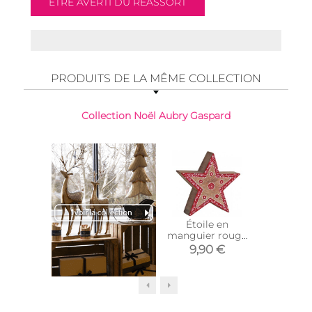
PRODUITS DE LA MÊME COLLECTION
Collection Noël Aubry Gaspard
Étoile en
Photop
manguier rouge
verre te
et blanche
et dor
9,90 €
6,9