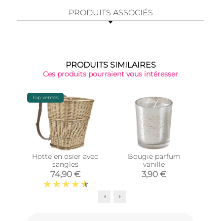
PRODUITS ASSOCIÉS
PRODUITS SIMILAIRES
Ces produits pourraient vous intéresser
Top ventes
Hotte en osier avec
Bougie parfum
Éto
sangles
vanille
ro
74,90 €
3,90 €