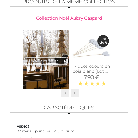
PRODUITS DE LA MÊME COLLECTION
Collection Noël Aubry Gaspard
-58%
Lot
de 6
Piques coeurs en
Photop
bois blanc (Lot de
verre tei
6)
7,90 €
10,90 €
CARACTÉRISTIQUES
Aspect
Matériau principal
Aluminium