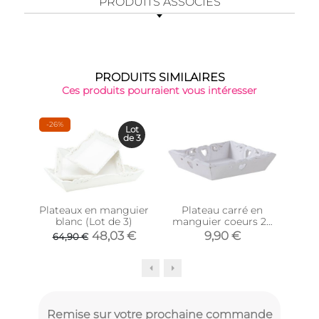
PRODUITS ASSOCIÉS
PRODUITS SIMILAIRES
Ces produits pourraient vous intéresser
-26%
Lot
de 3
Plateaux en manguier
Plateau carré en
Pla
blanc (Lot de 3)
manguier coeurs 20
mat
cm
48,03 €
9,90 €
64,90 €
Remise sur votre prochaine commande