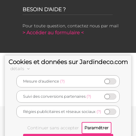
BESOIN D'AIDE ?
Pour toute question, contactez nous par mail
> Accéder au formulaire <
Cookies et données sur Jardindeco.com
détails
Mesure d'audience
(?)
e-commerçant français
Suivi des conversions partenaires
(?)
Régies publicitaires et réseaux sociaux
(?)
Conditions générales de vente