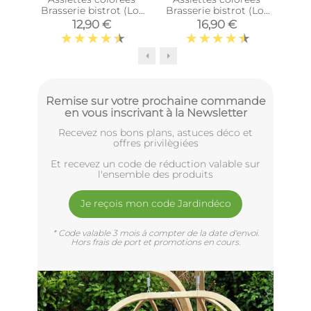
Brasserie bistrot (Lot
Brasserie bistrot (Lot
bi
de 6) (Assiettes plates
de 6) (Assiettes plates
12,90 €
16,90 €
- 21,5 cm)
- 27 cm)
Remise sur votre prochaine commande
en vous inscrivant à la Newsletter
Recevez nos bons plans, astuces déco et
offres privilègiées
Et recevez un code de réduction valable sur
l'ensemble des produits
Je reçois mon code Jardindéco
* Code valable 3 mois à compter de la date d'envoi.
Hors frais de port et promotions en cours.