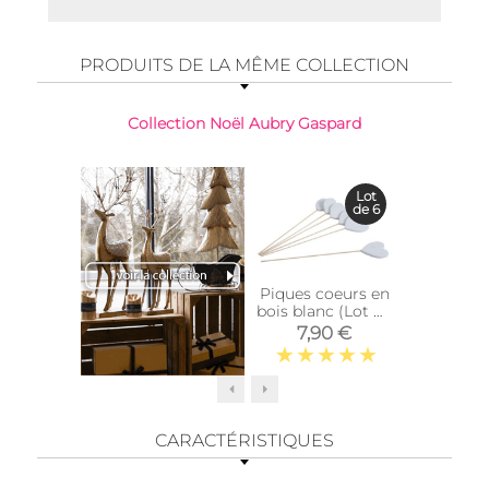
PRODUITS DE LA MÊME COLLECTION
Collection Noël Aubry Gaspard
-59%
Lot
de 6
Piques coeurs en
Corbeill
bois blanc (Lot de
ronde 
6)
7,90 €
6,90 €
CARACTÉRISTIQUES