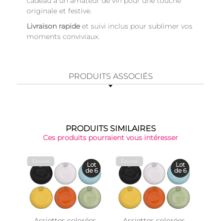
cadeau à un amateur de vin pour une touche
originale et festive.
Livraison rapide
et suivi inclus pour sublimer vos
moments conviviaux.
PRODUITS ASSOCIÉS
PRODUITS SIMILAIRES
Ces produits pourraient vous intéresser
Épuisé
Épuisé
Épu
Lot
Lot
de 6
de 6
Assiettes colorées
Assiettes colorées
Bols