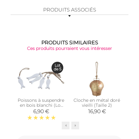
PRODUITS ASSOCIÉS
PRODUITS SIMILAIRES
Ces produits pourraient vous intéresser
Lot
de 5
Poissons à suspendre
Cloche en métal doré
Susp
en bois blanchi (Lot
vieilli (Taille 2)
en 
de 5)
6,90 €
16,90 €