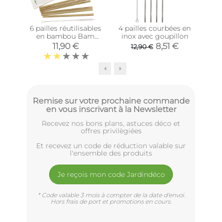
6 pailles réutilisables
4 pailles courbées en
Set 
en bambou Bam
inox avec goupillon
Bam
go
11,90 €
8,51 €
12,90 €
7
Remise sur votre prochaine commande
en vous inscrivant à la Newsletter
Recevez nos bons plans, astuces déco et
offres privilègiées
Et recevez un code de réduction valable sur
l'ensemble des produits
Je reçois mon code Jardindéco
* Code valable 3 mois à compter de la date d'envoi.
Hors frais de port et promotions en cours.