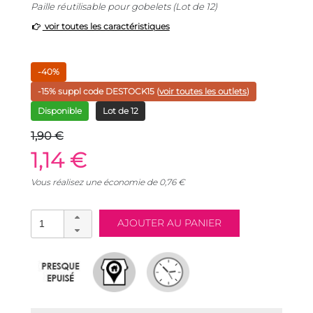
Paille réutilisable pour gobelets (Lot de 12)
voir toutes les caractéristiques
-40%
-15% suppl code
DESTOCK15
(
voir toutes les outlets
)
Disponible
Lot de 12
1,90 €
1,14 €
Vous réalisez une économie de
0,76
€