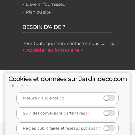
Devenir fournisseur
Plan du site
BESOIN D'AIDE ?
Pour toute question, contactez nous par mail
> Accéder au formulaire <
Cookies et données sur Jardindeco.com
détails
Mesure d'audience
(?)
e-commerçant français
Suivi des conversions partenaires
(?)
Régies publicitaires et réseaux sociaux
(?)