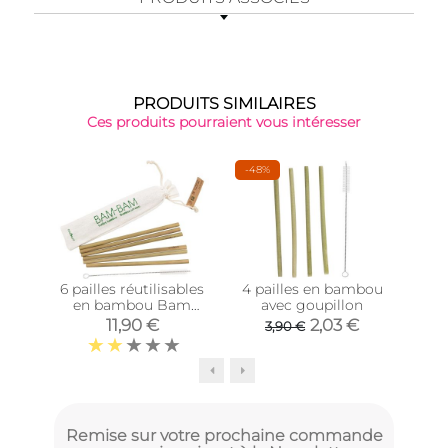
PRODUITS SIMILAIRES
Ces produits pourraient vous intéresser
-48%
-40
6 pailles réutilisables
4 pailles en bambou
Pa
en bambou Bam
avec goupillon
fan
Bam
(Lot
11,90 €
2,03 €
3,90 €
Remise sur votre prochaine commande