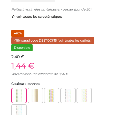
Pailles imprimées fantaisies en papier (Lot de 50)
voir toutes les caractéristiques
-40%
-15% suppl code
DESTOCK15
(
voir toutes les outlets
)
Disponible
2,40 €
1,44 €
Vous réalisez une économie de
0,96
€
Couleur :
Bambou