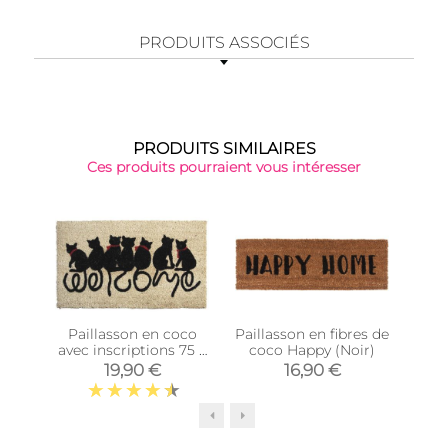
PRODUITS ASSOCIÉS
PRODUITS SIMILAIRES
Ces produits pourraient vous intéresser
Paillasson en coco
Paillasson en fibres de
T
avec inscriptions 75 x
coco Happy (Noir)
pai
45 cm (Chats
19,90 €
16,90 €
welcome)