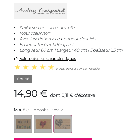
Paillasson en coco naturelle
Motif cœur noir
Avec inscription « Le bonheur c’est ici »
Envers latexé antidérapant
Longueur 60 cm | Largeur 40 cm | Épaisseur 1.5 cm
voir toutes les caractéristiques
5 avis dont 3 sur ce modèle
Épuisé
14,90 €
dont 0,11 € d'écotaxe
Modèle :
Le bonheur est ici