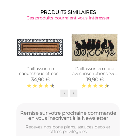
PRODUITS SIMILAIRES
Ces produits pourraient vous intéresser
Paillasson en
Paillasson en coco
caoutchouc et coco
avec inscriptions 75 x
ca
(120 x 45 cm)
45 cm (Chats
34,90 €
19,90 €
welcome)
Remise sur votre prochaine commande
en vous inscrivant à la Newsletter
Recevez nos bons plans, astuces déco et
offres privilègiées