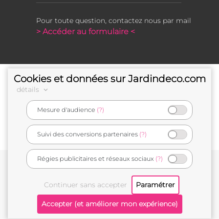
Pour toute question, contactez nous par mail
> Accéder au formulaire <
Cookies et données sur Jardindeco.com
détails
Mesure d'audience
(?)
e-commerçant français
Suivi des conversions partenaires
(?)
Régies publicitaires et réseaux sociaux
(?)
Conditions générales de vente
Mentions légales