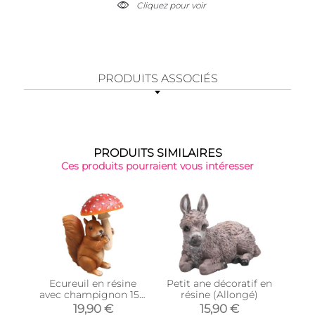
Cliquez pour voir
PRODUITS ASSOCIÉS
PRODUITS SIMILAIRES
Ces produits pourraient vous intéresser
Ecureuil en résine
Petit ane décoratif en
avec champignon 15 x
résine (Allongé)
coqu
11 x 21 cm
19,90 €
15,90 €