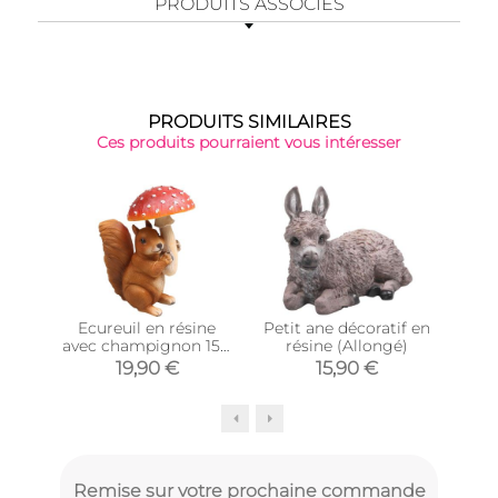
PRODUITS ASSOCIÉS
PRODUITS SIMILAIRES
Ces produits pourraient vous intéresser
Ecureuil en résine
Petit ane décoratif en
avec champignon 15 x
résine (Allongé)
coqu
11 x 21 cm
19,90 €
15,90 €
Remise sur votre prochaine commande