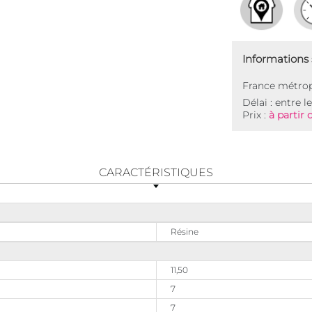
Informations s
France métrop
Délai : entre l
Prix :
à partir 
CARACTÉRISTIQUES
Résine
11,50
7
7