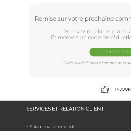
Remise sur votre prochaine comm
Recevez nos bons plans, a
Et recevez un code de réducti
Je reçois 
* Code valable 3 mois à compter de la dat
14 JOU
SERVICES ET RELATION CLIENT
Suivre ma commande