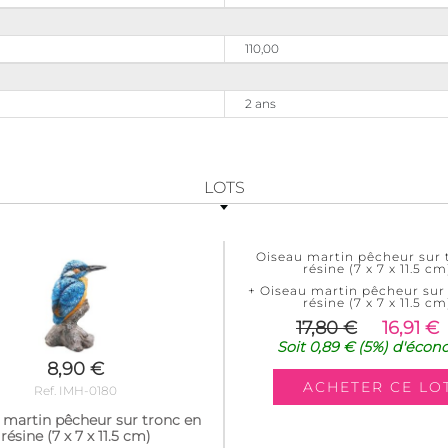
110,00
2 ans
LOTS
Oiseau martin pêcheur sur 
résine (7 x 7 x 11.5 cm
+ Oiseau martin pêcheur sur
résine (7 x 7 x 11.5 cm
17,80 €
16,91 €
Soit
0,89 €
(5%)
d'écon
8,90 €
Ref. IMH-0180
 martin pêcheur sur tronc en
résine (7 x 7 x 11.5 cm)