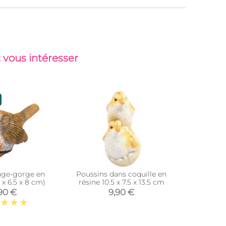
 vous intéresser
uge-gorge en
Poussins dans coquille en
Ecureu
5 x 6.5 x 8 cm)
résine 10.5 x 7.5 x 13.5 cm
suspend
90 €
9,90 €