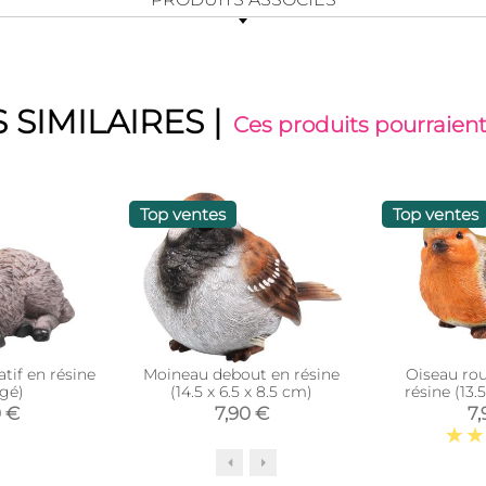
 SIMILAIRES
|
Ces produits pourraient
Top ventes
Top ventes
tif en résine
Moineau debout en résine
Oiseau ro
ngé)
(14.5 x 6.5 x 8.5 cm)
résine (13.
0 €
7,90 €
7,