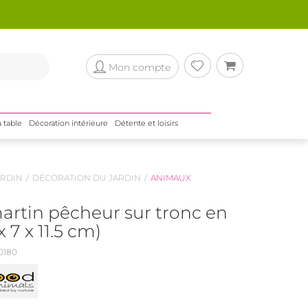
Mon compte
a table
Décoration intérieure
Détente et loisirs
RDIN
DÉCORATION DU JARDIN
ANIMAUX
artin pêcheur sur tronc en
x 7 x 11.5 cm)
0180