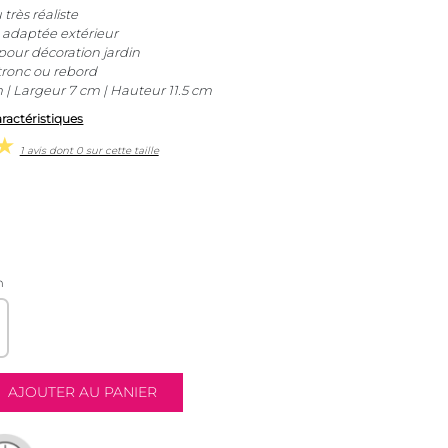
très réaliste
 adaptée extérieur
pour décoration jardin
 tronc ou rebord
| Largeur 7 cm | Hauteur 11.5 cm
aractéristiques
1 avis dont 0 sur cette taille
m