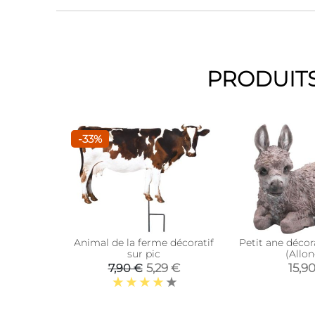
PRODUITS
-33%
Animal de la ferme décoratif
Petit ane décora
sur pic
(Allo
5,29 €
15,9
7,90 €