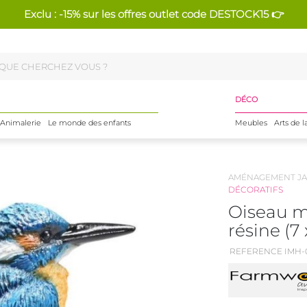
Exclu : -15% sur les offres outlet code DESTOCK15 👉
DÉCO
Animalerie
Le monde des enfants
Meubles
Arts de l
AMÉNAGEMENT JA
DÉCORATIFS
Oiseau m
résine (7 
REFERENCE IMH-