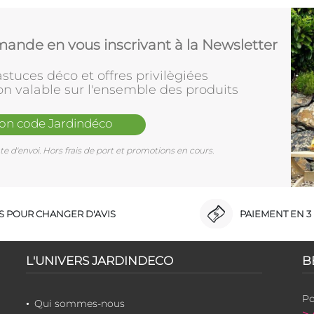
ande en vous inscrivant à la Newsletter
stuces déco et offres privilègiées
on valable sur l'ensemble des produits
mon code Jardindéco
e d'envoi. Hors frais de port et promotions en cours.
RS POUR CHANGER D'AVIS
PAIEMENT EN 3 
L'UNIVERS JARDINDECO
B
Po
Qui sommes-nous