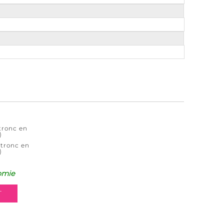
tronc en
)
 tronc en
)
omie