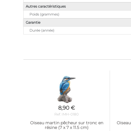
Autres caractéristiques
Poids (grammes)
Garantie
Durée (année)
8,90 €
Ref. IMH-0180
Oiseau martin pêcheur sur tronc en
Oiseau
résine (7 x 7 x 11.5 cm)