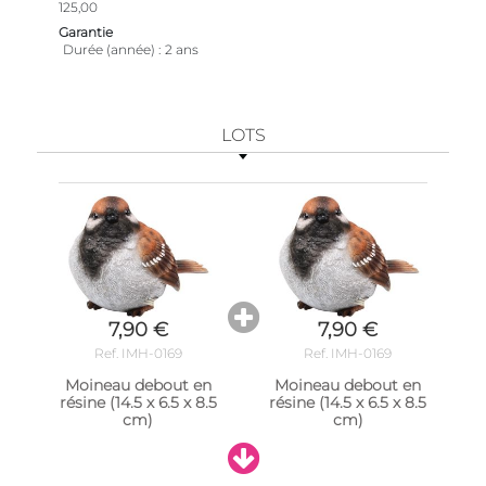
125,00
Garantie
Durée (année)
2 ans
LOTS
7,90 €
7,90 €
Ref. IMH-0169
Ref. IMH-0169
Moineau debout en
Moineau debout en
résine (14.5 x 6.5 x 8.5
résine (14.5 x 6.5 x 8.5
cm)
cm)