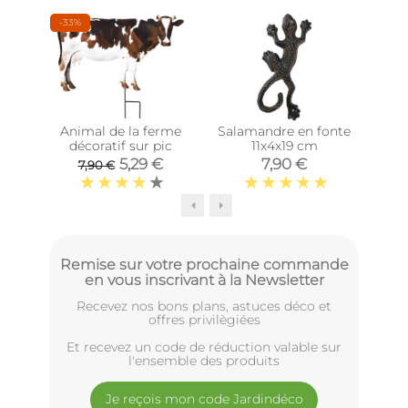
-33%
Animal de la ferme
Salamandre en fonte
Peti
décoratif sur pic
11x4x19 cm
r
5,29 €
7,90 €
7,90 €
Remise sur votre prochaine commande
en vous inscrivant à la Newsletter
Recevez nos bons plans, astuces déco et
offres privilègiées
Et recevez un code de réduction valable sur
l'ensemble des produits
Je reçois mon code Jardindéco