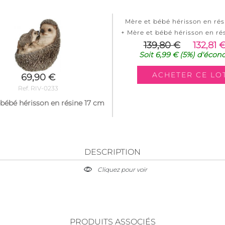
Mère et bébé hérisson en rés
+ Mère et bébé hérisson en ré
139,80 €
132,81 
Soit
6,99 €
(5%)
d'écon
69,90 €
Ref. RIV-0233
 bébé hérisson en résine 17 cm
DESCRIPTION
Cliquez pour voir
PRODUITS ASSOCIÉS