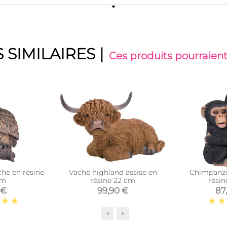
 SIMILAIRES
|
Ces produits pourraient
che en résine
Vache highland assise en
Chimpanzé
cm
résine 22 cm
rési
 €
99,90 €
87