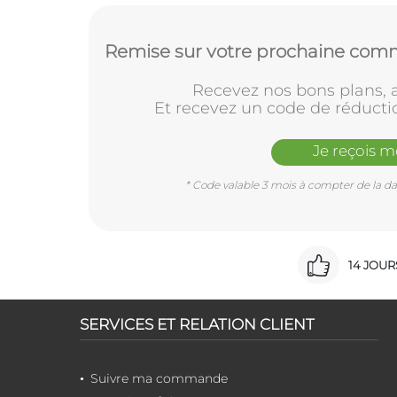
Remise sur votre prochaine comm
Recevez nos bons plans, a
Et recevez un code de réducti
Je reçois 
* Code valable 3 mois à compter de la dat
14 JOU
SERVICES ET RELATION CLIENT
Suivre ma commande