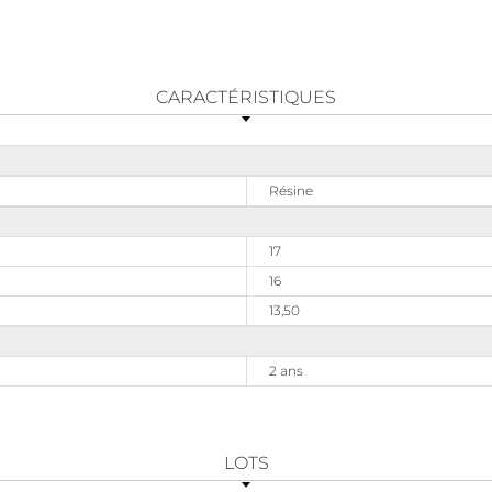
CARACTÉRISTIQUES
Résine
17
16
13,50
2 ans
LOTS