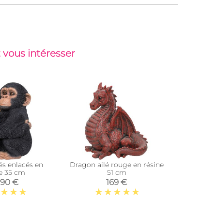
 vous intéresser
s enlacés en
Dragon ailé rouge en résine
Chaton noi
ne 35 cm
51 cm
,90 €
169 €