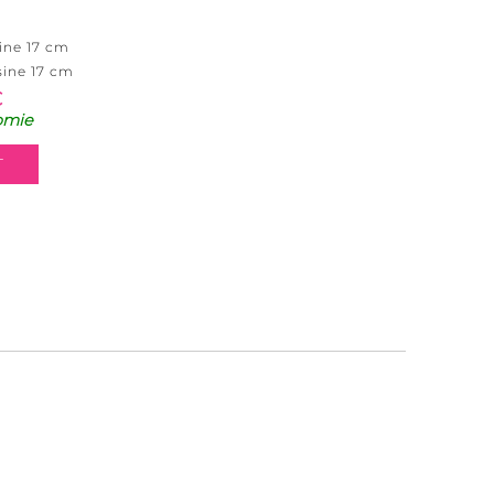
ine 17 cm
sine 17 cm
€
omie