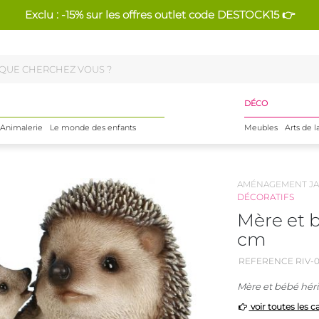
Exclu : -15% sur les offres outlet code DESTOCK15 👉
DÉCO
Animalerie
Le monde des enfants
Meubles
Arts de l
AMÉNAGEMENT JA
DÉCORATIFS
Mère et b
cm
REFERENCE RIV-0
Mère et bébé héri
voir toutes les c