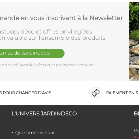
ande en vous inscrivant à la Newsletter
stuces déco et offres privilègiées
on valable sur l'ensemble des produits
mon code Jardindéco
e d'envoi. Hors frais de port et promotions en cours.
RS POUR CHANGER D'AVIS
PAIEMENT EN 3 
L'UNIVERS JARDINDECO
B
Po
Qui sommes-nous
> 