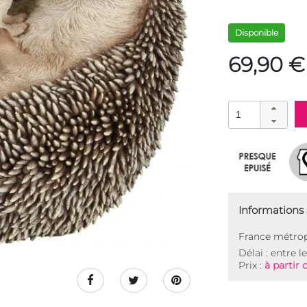
Disponible
69,90 €
Informations s
France métrop
Délai : entre l
Prix :
à partir 