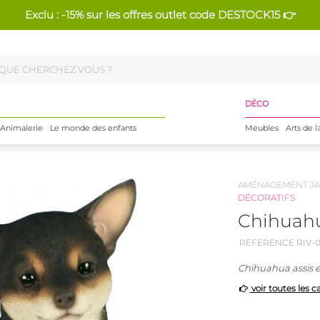
Exclu : -15% sur les offres outlet code DESTOCK15 👉
DÉCO
Animalerie
Le monde des enfants
Meubles
Arts de l
AMÉNAGEMENT JA
DÉCORATIFS
Chihuahu
REFERENCE RIV-0
Chihuahua assis e
voir toutes les c