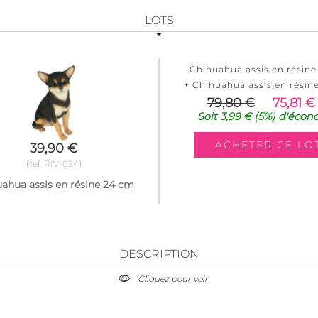
LOTS
Chihuahua assis en résine
+ Chihuahua assis en résin
79,80 €
75,81 €
Soit
3,99 €
(5%)
d'écon
39,90 €
Ref. RIV-0241
ahua assis en résine 24 cm
DESCRIPTION
Cliquez pour voir