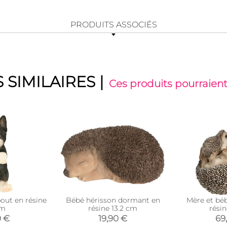
PRODUITS ASSOCIÉS
 SIMILAIRES
|
Ces produits pourraient
out en résine
Bébé hérisson dormant en
Mère et bé
cm
résine 13.2 cm
rési
0 €
19,90 €
69