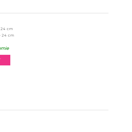
 24 cm
e 24 cm
omie