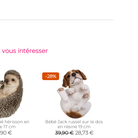
 vous intéresser
-28%
bé hérisson en
Bébé Jack russel sur le dos
Hérisson 
ne 17 cm
en résine 19 cm
,90 €
28,73 €
39,90 €