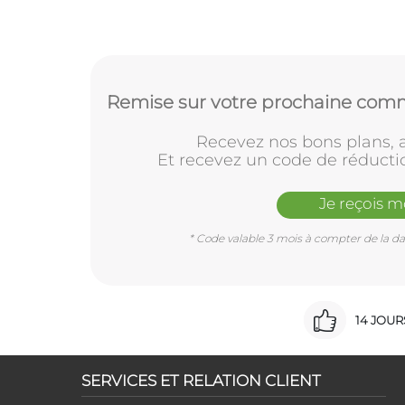
Remise sur votre prochaine comm
Recevez nos bons plans, a
Et recevez un code de réducti
Je reçois 
* Code valable 3 mois à compter de la dat
14 JOU
SERVICES ET RELATION CLIENT