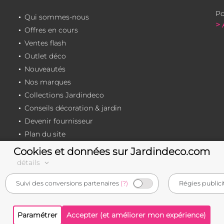
Po
Qui sommes-nous
> 
Offres en cours
Ventes flash
Outlet déco
Nouveautés
Nos marques
Collections Jardindeco
Conseils décoration & jardin
Devenir fournisseur
Plan du site
Cookies et données sur Jardindeco.com
détails
e-commerçant français
Suivi des conversions partenaires
(?)
Régies publici