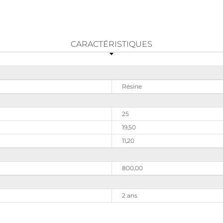
CARACTÉRISTIQUES
Résine
25
19,50
11,20
800,00
2 ans