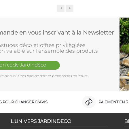
ande en vous inscrivant à la Newsletter
stuces déco et offres privilègiées
on valable sur l'ensemble des produits
mon code Jardindéco
e d'envoi. Hors frais de port et promotions en cours.
RS POUR CHANGER D'AVIS
PAIEMENT EN 3 
L'UNIVERS JARDINDECO
B