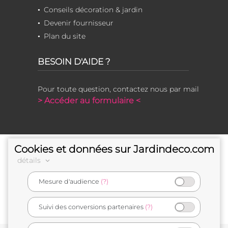
Conseils décoration & jardin
Devenir fournisseur
Plan du site
BESOIN D'AIDE ?
Pour toute question, contactez nous par mail
> Accéder au formulaire <
Cookies et données sur Jardindeco.com
détails
Mesure d'audience
(?)
e-commerçant français
Suivi des conversions partenaires
(?)