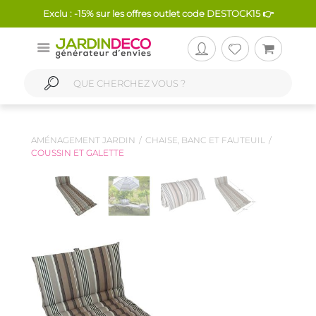
Exclu : -15% sur les offres outlet code DESTOCK15 👉
AMÉNAGEMENT JARDIN
CHAISE, BANC ET FAUTEUIL
COUSSIN ET GALETTE