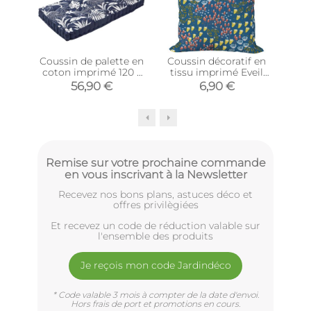
Coussin de palette en
Coussin décoratif en
Cou
coton imprimé 120 x
tissu imprimé Eveil
tis
60 cm (Imprimé
(40 x 40 cm)
56,90 €
6,90 €
Latina)
Remise sur votre prochaine commande
en vous inscrivant à la Newsletter
Recevez nos bons plans, astuces déco et
offres privilègiées
Et recevez un code de réduction valable sur
l'ensemble des produits
Je reçois mon code Jardindéco
* Code valable 3 mois à compter de la date d'envoi.
Hors frais de port et promotions en cours.