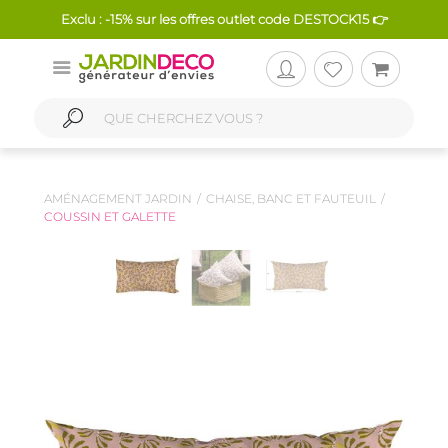
Exclu : -15% sur les offres outlet code DESTOCK15 👉
AMÉNAGEMENT JARDIN
CHAISE, BANC ET FAUTEUIL
COUSSIN ET GALETTE