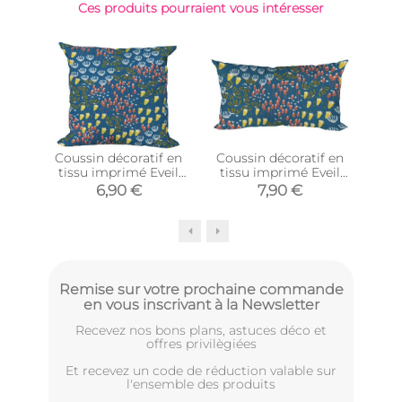
Ces produits pourraient vous intéresser
-24
Coussin décoratif en
Coussin décoratif en
Kit 
tissu imprimé Eveil
tissu imprimé Eveil
et
(40 x 40 cm)
(50 x 30 cm)
6,90 €
7,90 €
6
Remise sur votre prochaine commande
en vous inscrivant à la Newsletter
Recevez nos bons plans, astuces déco et
offres privilègiées
Et recevez un code de réduction valable sur
l'ensemble des produits