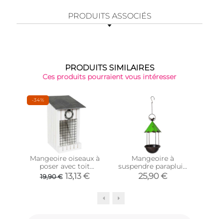
PRODUITS ASSOCIÉS
PRODUITS SIMILAIRES
Ces produits pourraient vous intéresser
-34%
Mangeoire oiseaux à
Mangeoire à
Man
poser avec toit
suspendre parapluie
oi
ardoise
vert 20 cm
(
13,13 €
25,90 €
19,90 €
pla