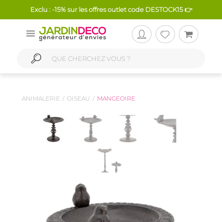
Exclu : -15% sur les offres outlet code DESTOCK15 👉
ANIMALERIE
OISEAU
MANGEOIRE