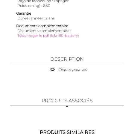
Pays de fabrication
Espagne
Poids (en kg)
2,50
Garantie
Durée (année)
2 ans
Documents complémentaire
Documents complémentaire
Télécharger le pdf (lola-110-battery)
DESCRIPTION
Cliquez pour voir
PRODUITS ASSOCIÉS
PRODUITS SIMILAIRES