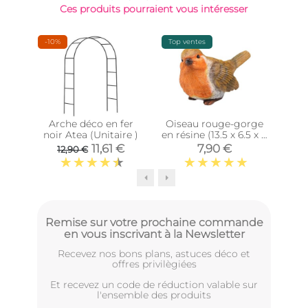
Ces produits pourraient vous intéresser
-10%
Top ventes
Épu
Arche déco en fer
Oiseau rouge-gorge
Our
noir Atea (Unitaire )
en résine (13.5 x 6.5 x 8
4
cm)
11,61 €
7,90 €
12,90 €
Remise sur votre prochaine commande
en vous inscrivant à la Newsletter
Recevez nos bons plans, astuces déco et
offres privilègiées
Et recevez un code de réduction valable sur
l'ensemble des produits