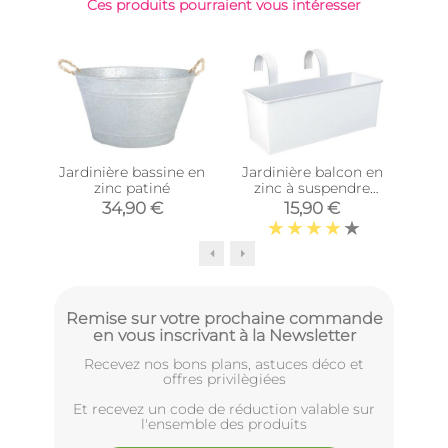
Ces produits pourraient vous intéresser
Jardinière bassine en
Jardinière balcon en
Supp
zinc patiné
zinc à suspendre
(Blanc)
jar
34,90 €
15,90 €
Remise sur votre prochaine commande
en vous inscrivant à la Newsletter
Recevez nos bons plans, astuces déco et
offres privilègiées
Et recevez un code de réduction valable sur
l'ensemble des produits