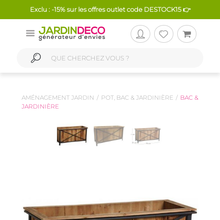
Exclu : -15% sur les offres outlet code DESTOCK15 👉
AMÉNAGEMENT JARDIN
POT, BAC & JARDINIÈRE
BAC &
JARDINIÈRE