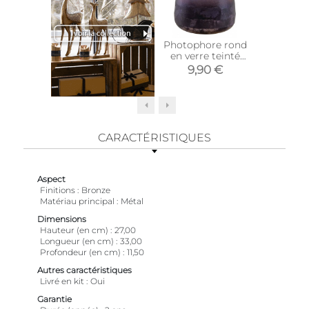
Photophore rond
Bougie
en verre teinté
van
violet
9,90 €
3,9
CARACTÉRISTIQUES
Aspect
Finitions
Bronze
Matériau principal
Métal
Dimensions
Hauteur (en cm)
27,00
Longueur (en cm)
33,00
Profondeur (en cm)
11,50
Autres caractéristiques
Livré en kit
Oui
Garantie