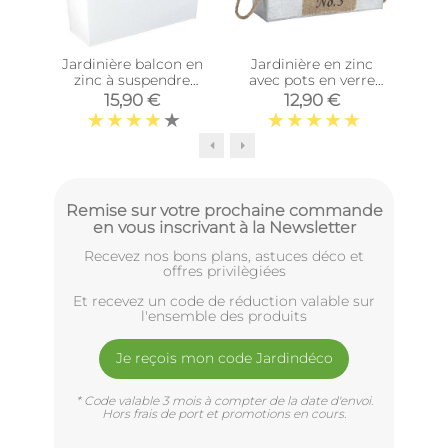
Jardinière balcon en
Jardinière en zinc
Co
zinc à suspendre
avec pots en verre
mé
(Blanc)
(34,5 cm)
15,90 €
12,90 €
Remise sur votre prochaine commande
en vous inscrivant à la Newsletter
Recevez nos bons plans, astuces déco et
offres privilègiées
Et recevez un code de réduction valable sur
l'ensemble des produits
Je reçois mon code Jardindéco
* Code valable 3 mois à compter de la date d'envoi.
Hors frais de port et promotions en cours.