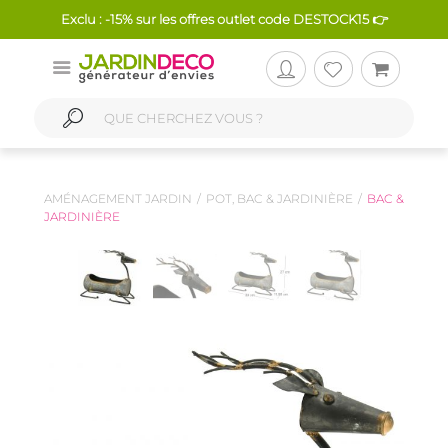
Exclu : -15% sur les offres outlet code DESTOCK15 👉
AMÉNAGEMENT JARDIN
POT, BAC & JARDINIÈRE
BAC &
JARDINIÈRE