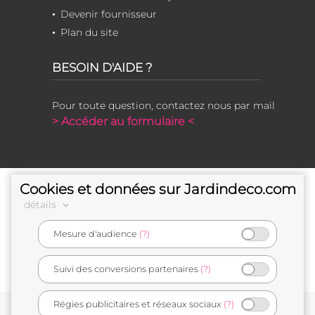
Devenir fournisseur
Plan du site
BESOIN D'AIDE ?
Pour toute question, contactez nous par mail
> Accéder au formulaire <
Cookies et données sur Jardindeco.com
détails
Mesure d'audience
(?)
e-commerçant français
Suivi des conversions partenaires
(?)
Régies publicitaires et réseaux sociaux
(?)