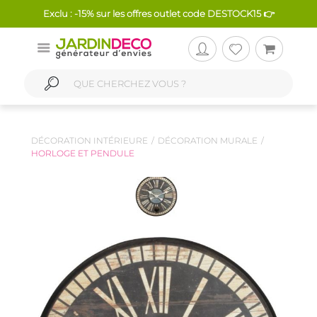
Exclu : -15% sur les offres outlet code DESTOCK15 👉
DÉCORATION INTÉRIEURE
DÉCORATION MURALE
HORLOGE ET PENDULE