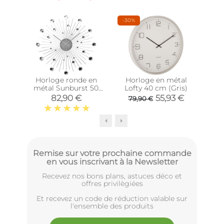
-30%
Horloge ronde en
Horloge en métal
Ho
métal Sunburst 50
Lofty 40 cm (Gris)
bo
cm (Chrome)
82,90 €
55,93 €
79,90 €
Remise sur votre prochaine commande
en vous inscrivant à la Newsletter
Recevez nos bons plans, astuces déco et
offres privilègiées
Et recevez un code de réduction valable sur
l'ensemble des produits