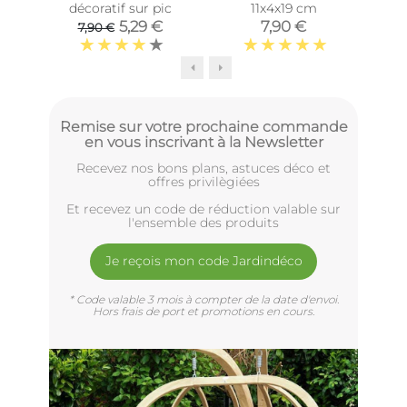
décoratif sur pic
11x4x19 cm
sur 
5,29 €
7,90 €
7,90 €
Remise sur votre prochaine commande
en vous inscrivant à la Newsletter
Recevez nos bons plans, astuces déco et
offres privilègiées
Et recevez un code de réduction valable sur
l'ensemble des produits
Je reçois mon code Jardindéco
* Code valable 3 mois à compter de la date d'envoi.
Hors frais de port et promotions en cours.