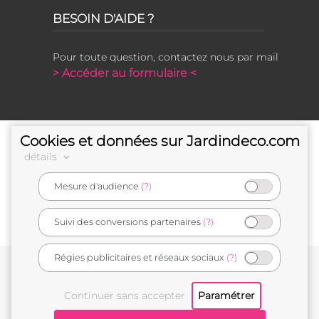
BESOIN D'AIDE ?
Pour toute question, contactez nous par mail
> Accéder au formulaire <
Cookies et données sur Jardindeco.com
détails
Mesure d'audience
(?)
e-commerçant français
Suivi des conversions partenaires
(?)
Régies publicitaires et réseaux sociaux
(?)
Conditions générales de vente