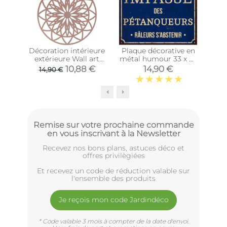
Décoration intérieure
Plaque décorative en
Pl
extérieure Wall art
métal humour 33 x 25
déc
Fairytale 40 cm
cm (Impasse des
(Pr
10,88 €
14,90 €
14,90 €
(Rose)
pétanqueurs)
Remise sur votre prochaine commande
en vous inscrivant à la Newsletter
Recevez nos bons plans, astuces déco et
offres privilègiées
Et recevez un code de réduction valable sur
l'ensemble des produits
Je reçois mon code Jardindéco
* Code valable 3 mois à compter de la date d'envoi.