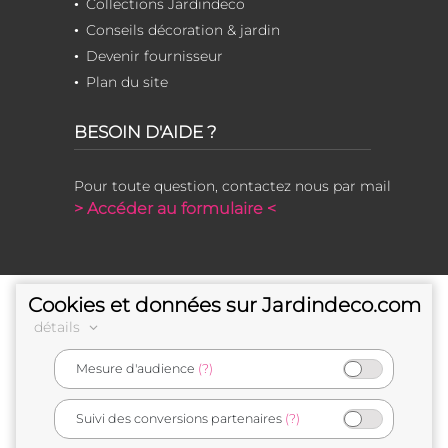
Collections Jardindeco
Conseils décoration & jardin
Devenir fournisseur
Plan du site
BESOIN D'AIDE ?
Pour toute question, contactez nous par mail
> Accéder au formulaire <
Cookies et données sur Jardindeco.com
détails
Mesure d'audience
(?)
e-commerçant français
Suivi des conversions partenaires
(?)