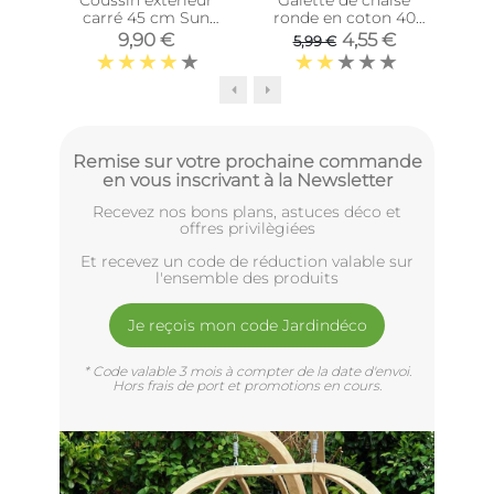
Coussin extérieur
Galette de chaise
Gal
carré 45 cm Sun
ronde en coton 40
(Anis)
cm (Chocolat)
9,90 €
4,55 €
5,99 €
Remise sur votre prochaine commande
en vous inscrivant à la Newsletter
Recevez nos bons plans, astuces déco et
offres privilègiées
Et recevez un code de réduction valable sur
l'ensemble des produits
Je reçois mon code Jardindéco
* Code valable 3 mois à compter de la date d'envoi.
Hors frais de port et promotions en cours.