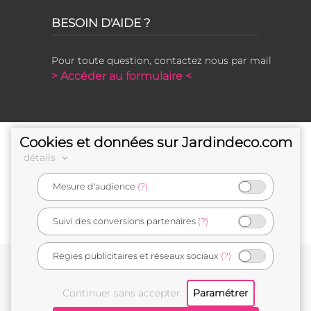
BESOIN D'AIDE ?
Pour toute question, contactez nous par mail
> Accéder au formulaire <
Cookies et données sur Jardindeco.com
détails
Mesure d'audience
(?)
e-commerçant français
Suivi des conversions partenaires
(?)
Régies publicitaires et réseaux sociaux
(?)
Conditions générales de vente