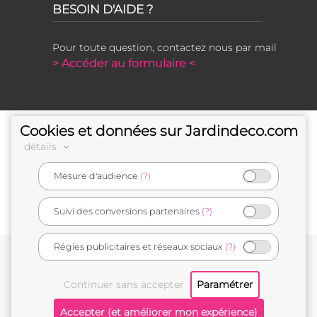
BESOIN D'AIDE ?
Pour toute question, contactez nous par mail
> Accéder au formulaire <
Cookies et données sur Jardindeco.com
détails
Mesure d'audience
(?)
e-commerçant français
Suivi des conversions partenaires
(?)
Régies publicitaires et réseaux sociaux
(?)
Conditions générales de vente