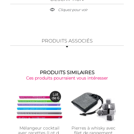
Cliquez pour voir
PRODUITS ASSOCIÉS
PRODUITS SIMILAIRES
Ces produits pourraient vous intéresser
-42
Lot
de 6
Mélangeur cocktail
Pierres à whisky avec
Moul
avec recettes (Lot de
filet de rangement
4 a