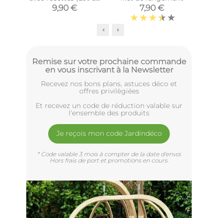
6)
9,90 €
7,90 €
Remise sur votre prochaine commande
en vous inscrivant à la Newsletter
Recevez nos bons plans, astuces déco et
offres privilègiées
Et recevez un code de réduction valable sur
l'ensemble des produits
Je reçois mon code Jardindéco
* Code valable 3 mois à compter de la date d'envoi.
Hors frais de port et promotions en cours.