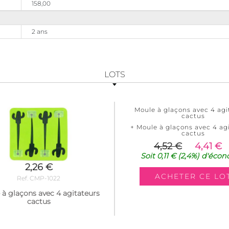
158,00
2 ans
LOTS
Moule à glaçons avec 4 agi
cactus
+ Moule à glaçons avec 4 ag
cactus
4,52 €
4,41 €
Soit
0,11 €
(2,4%)
d'écon
2,26 €
Ref. CMP-1022
à glaçons avec 4 agitateurs
cactus