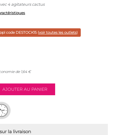
vec 4 agitateurs cactus
aractéristiques
ppl code
DESTOCK15
(
voir toutes les outlets
)
économie de
1,64
€
ur la livraison