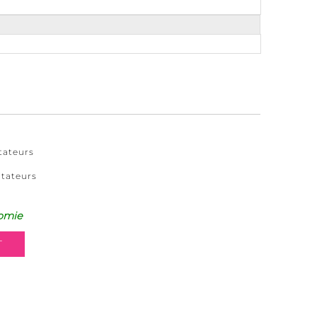
tateurs
itateurs
omie