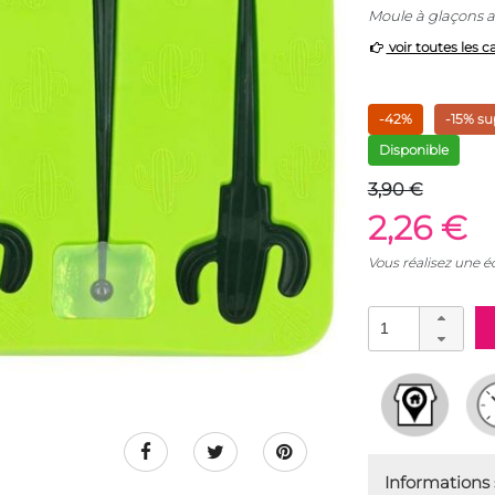
Moule à glaçons a
voir toutes les c
-42%
-15% su
Disponible
3,90 €
2,26 €
Vous réalisez une 
Informations s