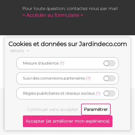
Pour toute question, contactez nous par mail
> Accéder au formulaire <
Cookies et données sur Jardindeco.com
détails
Mesure d'audience
(?)
e-commerçant français
Suivi des conversions partenaires
(?)
Régies publicitaires et réseaux sociaux
(?)
Conditions générales de vente
Mentions légales