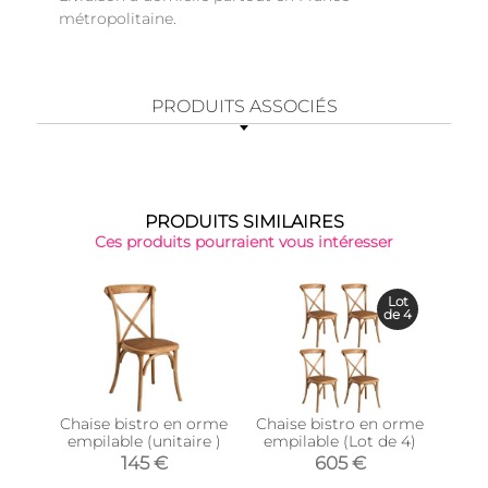
métropolitaine.
PRODUITS ASSOCIÉS
PRODUITS SIMILAIRES
Ces produits pourraient vous intéresser
Top 
Lot
de 4
Chaise bistro en orme
Chaise bistro en orme
Chai
empilable (unitaire )
empilable (Lot de 4)
emp
145 €
605 €