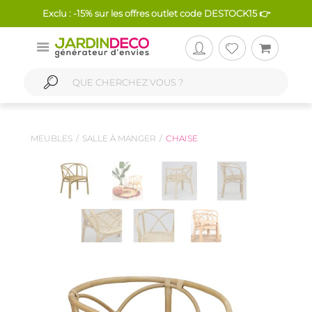
Exclu : -15% sur les offres outlet code DESTOCK15 👉
MEUBLES
SALLE À MANGER
CHAISE